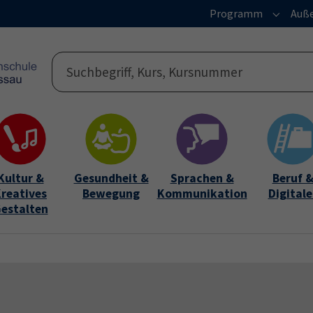
Programm
Auße
Submen
Kultur &
Gesundheit &
Sprachen &
Beruf 
reatives
Bewegung
Kommunikation
Digitale
estalten