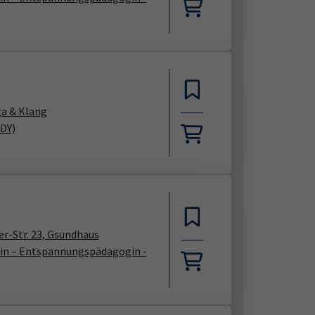
ga & Klang
BDY)
r-Str. 23, Gsundhaus
rin – Entspannungspädagogin -