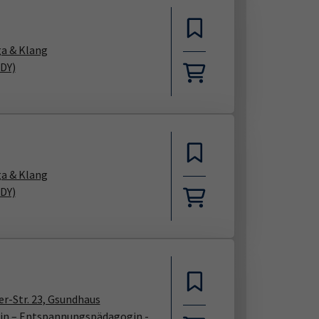
ga & Klang
BDY)
ga & Klang
BDY)
r-Str. 23, Gsundhaus
rin – Entspannungspädagogin -