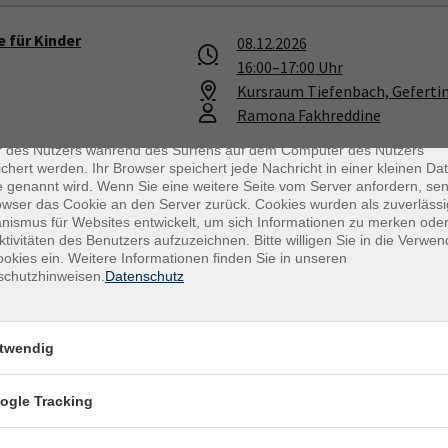
 für Kinder
08.12.2026
16:00
–
17:00
Uhr
Kursraum Tiefenbach, Gefertin
enschutz
Ramona Fakhreddine
es sind kleine Datenmengen, die von einer Website gesendet und vo
r des Nutzers während des Surfens auf dem Computer des Nutzers
chert werden. Ihr Browser speichert jede Nachricht in einer kleinen Dat
 genannt wird. Wenn Sie eine weitere Seite vom Server anfordern, se
owser das Cookie an den Server zurück. Cookies wurden als zuverlässi
icher Sicht
10.12.2026
ismus für Websites entwickelt, um sich Informationen zu merken oder
ktivitäten des Benutzers aufzuzeichnen. Bitte willigen Sie in die Verwe
18:30
–
20:00
Uhr
okies ein. Weitere Informationen finden Sie in unseren
Maria Irlinger
schutzhinweisen.
Datenschutz
twendig
ndern für Eltern
12.12.2026
ogle Tracking
10:00
–
12:00
Uhr
Kursraum Tiefenbach, Gefertin