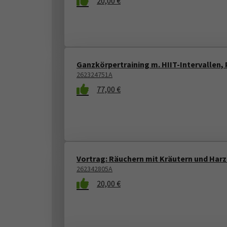
20,00 €
Ganzkörpertraining m. HIIT-Intervallen, 
262324751A
77,00 €
Vortrag: Räuchern mit Kräutern und Har
262342805A
20,00 €