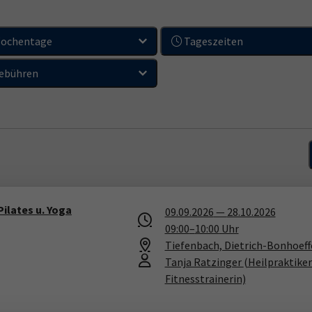
ochentage
Tageszeiten
ebühren
Pilates u. Yoga
09.09.2026
—
28.10.2026
09:00
–
10:00
Uhr
Tiefenbach, Dietrich-Bonhoeffe
Tanja Ratzinger
(Heilpraktike
Fitnesstrainerin)