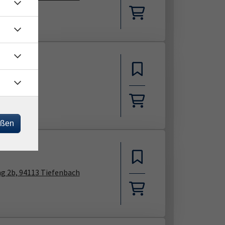
ga & Klang
BDY)
eßen
g 2b, 94113 Tiefenbach