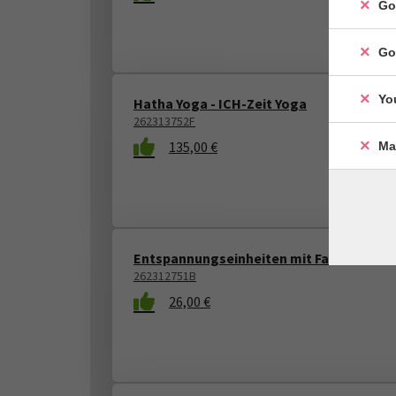
Go
Go
Yo
Hatha Yoga - ICH-Zeit Yoga
262313752F
135,00 €
Ma
Entspannungseinheiten mit Fantasiereise
262312751B
26,00 €