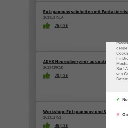
Entspannungseinheiten mit Fantasiereise
262312751A
26,00 €
Dat
Cooki
rowse
gespei
Cookie
Ihr Br
ADHS Neurodivergenz aus naturheilkundl
Mechan
262342805D
Surf-A
von Co
20,00 €
Daten
No
Workshop: Entspannung und Stress bei Ki
Go
262312752
46,00 €