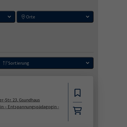
Orte
Sortierung
r-Str. 23, Gsundhaus
rin – Entspannungspädagogin -