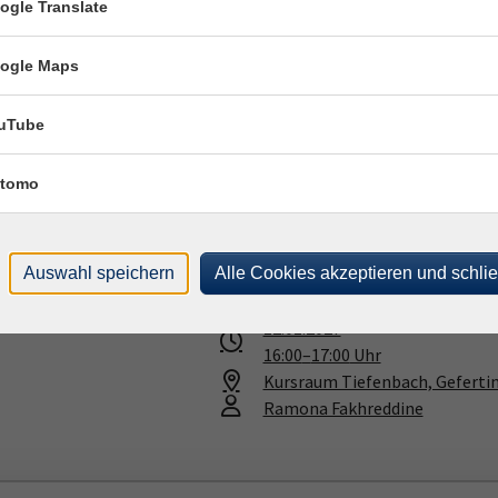
ogle Translate
Ramona Fakhreddine
ogle Maps
uTube
12.01.2027
—
16.03.2027
15:15
–
16:45
Uhr
tomo
Ruderting, Passauer Str. 24, Yo
Marion Bögner
(Yogalehrerin 
Auswahl speichern
Alle Cookies akzeptieren und schli
 für Kinder
12.01.2027
16:00
–
17:00
Uhr
Kursraum Tiefenbach, Gefertin
Ramona Fakhreddine