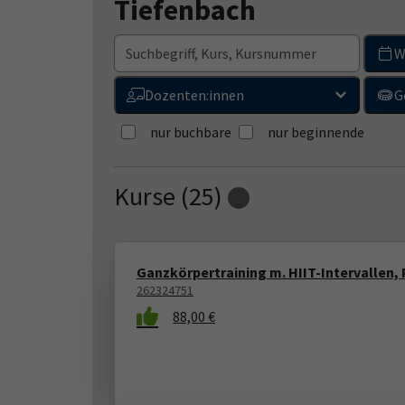
Tiefenbach
W
Dozenten:innen
G
nur buchbare
nur beginnende
Kurse (
25
)
Loading...
Ganzkörpertraining m. HIIT-Intervallen, 
262324751
88,00 €