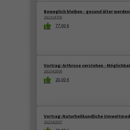
Beweglich bleiben - gesund älter werden
262324758
77,00 €
Vortrag: Arthrose verstehen - Möglichke
262342806
20,00 €
Vortrag: Naturheilkundliche Umweltmed
262342807