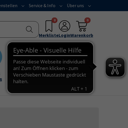
nstellen
Service & Info
Über uns
u for "Programm"
Submenu for "Außenstellen"
Submenu for "Service & Info"
Submenu for "Über 
0
0
Merkliste
Login
Warenkorb
&
Onlinekurse
s