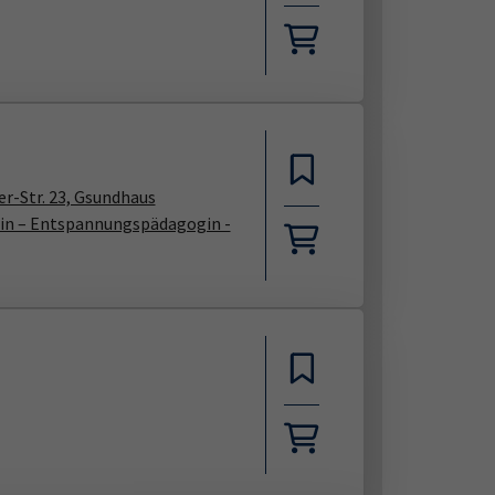
r-Str. 23, Gsundhaus
rin – Entspannungspädagogin -