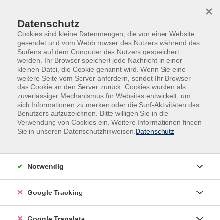
Skip to main content
Skip to page footer
×
Datenschutz
Cookies sind kleine Datenmengen, die von einer Website
gesendet und vom Webb rowser des Nutzers während des
Surfens auf dem Computer des Nutzers gespeichert
werden. Ihr Browser speichert jede Nachricht in einer
kleinen Datei, die Cookie genannt wird. Wenn Sie eine
weitere Seite vom Server anfordern, sendet Ihr Browser
das Cookie an den Server zurück. Cookies wurden als
zuverlässiger Mechanismus für Websites entwickelt, um
Newsletter abonnieren
sich Informationen zu merken oder die Surf-Aktivitäten des
Benutzers aufzuzeichnen. Bitte willigen Sie in die
Verwendung von Cookies ein. Weitere Informationen finden
Sie in unseren Datenschutzhinweisen.
Datenschutz
Notwendig
E-Mail Adresse eintragen
Google Tracking
Mit dem Senden Ihrer Daten erklären Sie sich mit der
Verarbeitung gemäß unseren
Google Translate