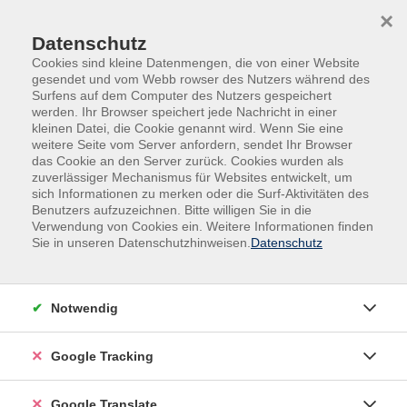
Skip to main content
Skip to page footer
×
Datenschutz
Cookies sind kleine Datenmengen, die von einer Website
gesendet und vom Webb rowser des Nutzers während des
Surfens auf dem Computer des Nutzers gespeichert
werden. Ihr Browser speichert jede Nachricht in einer
kleinen Datei, die Cookie genannt wird. Wenn Sie eine
weitere Seite vom Server anfordern, sendet Ihr Browser
das Cookie an den Server zurück. Cookies wurden als
zuverlässiger Mechanismus für Websites entwickelt, um
sich Informationen zu merken oder die Surf-Aktivitäten des
Benutzers aufzuzeichnen. Bitte willigen Sie in die
Sie haben Fragen? Wir haben die
Verwendung von Cookies ein. Weitere Informationen finden
Antworten.
Sie in unseren Datenschutzhinweisen.
Datenschutz
Alles, was Sie brauchen, finden Sie direkt
hier in unserem FAQ.
Notwendig
Google Tracking
Anmeldung & Buchungsprozess
Google Translate