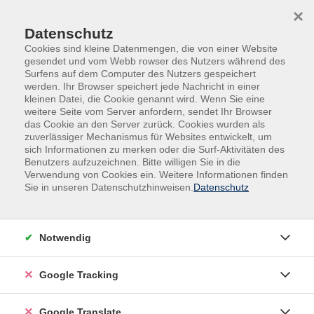
Skip to main content
Skip to page footer
×
Datenschutz
Cookies sind kleine Datenmengen, die von einer Website
gesendet und vom Webb rowser des Nutzers während des
Surfens auf dem Computer des Nutzers gespeichert
werden. Ihr Browser speichert jede Nachricht in einer
kleinen Datei, die Cookie genannt wird. Wenn Sie eine
weitere Seite vom Server anfordern, sendet Ihr Browser
das Cookie an den Server zurück. Cookies wurden als
zuverlässiger Mechanismus für Websites entwickelt, um
Newsletter-Abmeldung
sich Informationen zu merken oder die Surf-Aktivitäten des
Benutzers aufzuzeichnen. Bitte willigen Sie in die
Verwendung von Cookies ein. Weitere Informationen finden
Sie in unseren Datenschutzhinweisen.
Datenschutz
E-Mail *
Notwendig
Mit dem Senden Ihrer Daten erklären Sie sich mit der
Verarbeitung gemäß unseren
Google Tracking
Datenschutzbestimmungen einverstanden. *
Abbestellen
Google Translate