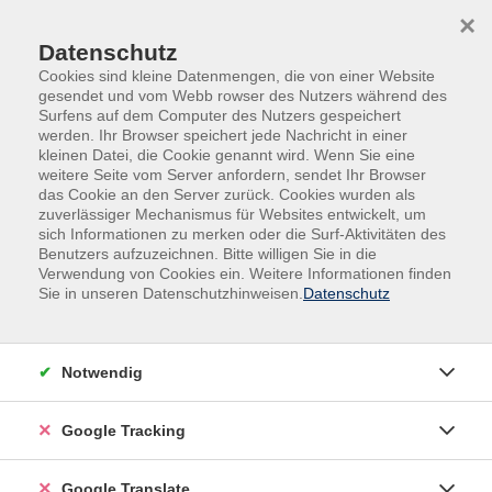
Skip to main content
Skip to page footer
×
0
Datenschutz
Cookies sind kleine Datenmengen, die von einer Website
gesendet und vom Webb rowser des Nutzers während des
Surfens auf dem Computer des Nutzers gespeichert
werden. Ihr Browser speichert jede Nachricht in einer
kleinen Datei, die Cookie genannt wird. Wenn Sie eine
weitere Seite vom Server anfordern, sendet Ihr Browser
das Cookie an den Server zurück. Cookies wurden als
zuverlässiger Mechanismus für Websites entwickelt, um
sich Informationen zu merken oder die Surf-Aktivitäten des
Benutzers aufzuzeichnen. Bitte willigen Sie in die
Verwendung von Cookies ein. Weitere Informationen finden
Sie in unseren Datenschutzhinweisen.
Datenschutz
Neues vhs Gesundheitszentrum
Ab September 2026
Notwendig
Google Tracking
Google Translate