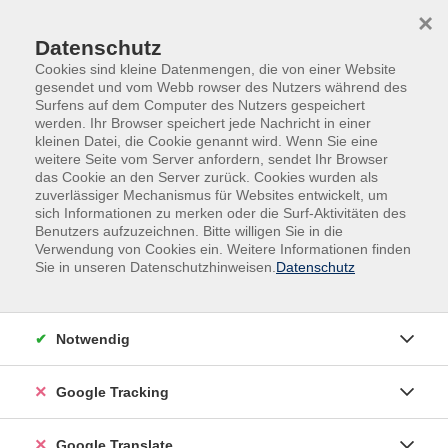
Skip to main content
Skip to page footer
×
Datenschutz
Cookies sind kleine Datenmengen, die von einer Website
gesendet und vom Webb rowser des Nutzers während des
Surfens auf dem Computer des Nutzers gespeichert
werden. Ihr Browser speichert jede Nachricht in einer
kleinen Datei, die Cookie genannt wird. Wenn Sie eine
weitere Seite vom Server anfordern, sendet Ihr Browser
das Cookie an den Server zurück. Cookies wurden als
zuverlässiger Mechanismus für Websites entwickelt, um
Lernen mit KI: kreativ, klug,
sich Informationen zu merken oder die Surf-Aktivitäten des
Benutzers aufzuzeichnen. Bitte willigen Sie in die
gemeinsam!
Verwendung von Cookies ein. Weitere Informationen finden
Sie in unseren Datenschutzhinweisen.
Datenschutz
Wir zeigen Ihnen wie´s geht.
Notwendig
Google Tracking
Liebe Teilnehmerinnen und Teilnehmer,
künstliche Intelligenz (KI) ist längst kein Zukunftsthema
Google Translate