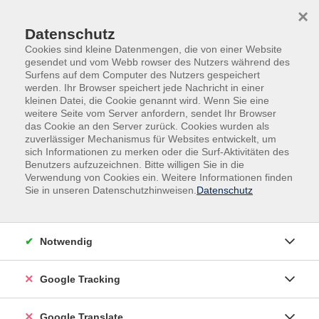
Skip to main content
Skip to page footer
×
Datenschutz
Cookies sind kleine Datenmengen, die von einer Website
gesendet und vom Webb rowser des Nutzers während des
Surfens auf dem Computer des Nutzers gespeichert
werden. Ihr Browser speichert jede Nachricht in einer
kleinen Datei, die Cookie genannt wird. Wenn Sie eine
weitere Seite vom Server anfordern, sendet Ihr Browser
das Cookie an den Server zurück. Cookies wurden als
zuverlässiger Mechanismus für Websites entwickelt, um
sich Informationen zu merken oder die Surf-Aktivitäten des
Benutzers aufzuzeichnen. Bitte willigen Sie in die
Außenstellen
Tiefenbach
Verwendung von Cookies ein. Weitere Informationen finden
Sie in unseren Datenschutzhinweisen.
Datenschutz
Entspannungseinheiten mit
Fantasiereise für Kinder
Klanggeschichten sind Fantasiereisen, bei denen
Notwendig
bestimmte Teile der Geschichte mit passenden Tönen
begleitet werden (z. B. Regengeräusche). Die Klänge
Google Tracking
helfen den Kindern, noch besser abzuschalten, sich zu
entspannen und Stress abzubauen. (Kinder im Alter
Google Translate