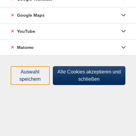
Google Maps
Simone Espey
(Personal-
Trainerin)
YouTube
Filter
Matomo
nur buchbare
nur beginnende
Auswahl
Alle Cookies akzeptieren und
speichern
schließen
Loading...
Kurse (
3
)
Sortierung
superMAMAfitness - Pilates
262324756
100,00 €