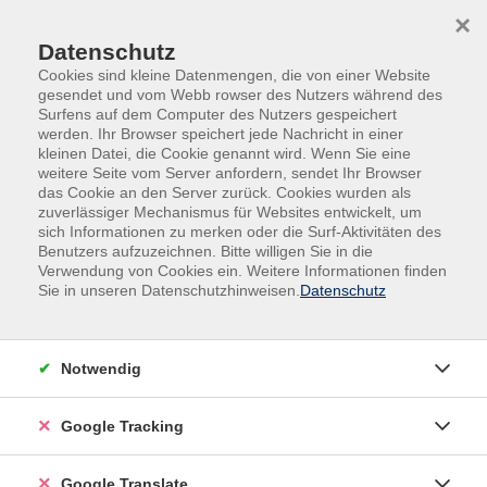
Skip to main content
Skip to page footer
×
Datenschutz
Cookies sind kleine Datenmengen, die von einer Website
gesendet und vom Webb rowser des Nutzers während des
Surfens auf dem Computer des Nutzers gespeichert
werden. Ihr Browser speichert jede Nachricht in einer
kleinen Datei, die Cookie genannt wird. Wenn Sie eine
weitere Seite vom Server anfordern, sendet Ihr Browser
das Cookie an den Server zurück. Cookies wurden als
zuverlässiger Mechanismus für Websites entwickelt, um
Übersicht unserer Dozent:innen
sich Informationen zu merken oder die Surf-Aktivitäten des
Benutzers aufzuzeichnen. Bitte willigen Sie in die
Verwendung von Cookies ein. Weitere Informationen finden
Finden Sie Ihre Kursleitung:
Sie in unseren Datenschutzhinweisen.
Datenschutz
Notwendig
Google Tracking
Google Translate