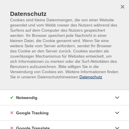
Skip to main content
Skip to page footer
×
Datenschutz
Cookies sind kleine Datenmengen, die von einer Website
gesendet und vom Webb rowser des Nutzers während des
Surfens auf dem Computer des Nutzers gespeichert
werden. Ihr Browser speichert jede Nachricht in einer
kleinen Datei, die Cookie genannt wird. Wenn Sie eine
weitere Seite vom Server anfordern, sendet Ihr Browser
das Cookie an den Server zurück. Cookies wurden als
zuverlässiger Mechanismus für Websites entwickelt, um
sich Informationen zu merken oder die Surf-Aktivitäten des
Benutzers aufzuzeichnen. Bitte willigen Sie in die
Beruf
EDV
Künstliche Intelligenz
Verwendung von Cookies ein. Weitere Informationen finden
Sie in unseren Datenschutzhinweisen.
Datenschutz
KI im Büro sicher und produktiv
einsetzen
Dieser praxisorientierte Kurs vermittelt die
Notwendig
Grundlagen der Künstlichen Intelligenz (KI) und zeigt
wie KI-Tools im Büroalltag effizient eingesetzt werden
Google Tracking
können. Die Teilnehmenden lernen die Möglichkeiten
und Grenzen generativer KI kennen, erstellen
Google Translate