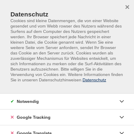
Skip to main content
Skip to page footer
×
Datenschutz
Cookies sind kleine Datenmengen, die von einer Website
gesendet und vom Webb rowser des Nutzers während des
Surfens auf dem Computer des Nutzers gespeichert
werden. Ihr Browser speichert jede Nachricht in einer
kleinen Datei, die Cookie genannt wird. Wenn Sie eine
weitere Seite vom Server anfordern, sendet Ihr Browser
das Cookie an den Server zurück. Cookies wurden als
zuverlässiger Mechanismus für Websites entwickelt, um
Übersicht unserer Dozent:innen
sich Informationen zu merken oder die Surf-Aktivitäten des
Benutzers aufzuzeichnen. Bitte willigen Sie in die
Verwendung von Cookies ein. Weitere Informationen finden
Finden Sie Ihre Kursleitung:
Sie in unseren Datenschutzhinweisen.
Datenschutz
IT-Projektleiter Martin Binder
Notwendig
Filter
Google Tracking
nur buchbare
nur beginnende
Google Translate