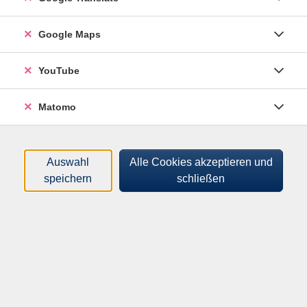
Kurse (
4
)
Loading...
Google Maps
Sortierung
YouTube
KI im Büro sicher und produktiv einsetzen
Matomo
262510140
49,00 €
08.09.2026
Auswahl
Alle Cookies akzeptieren und
17:00
–
20:00
Uhr
speichern
schließen
Passau, Nikolastraße 18
IT-Projektleiter Martin Binder