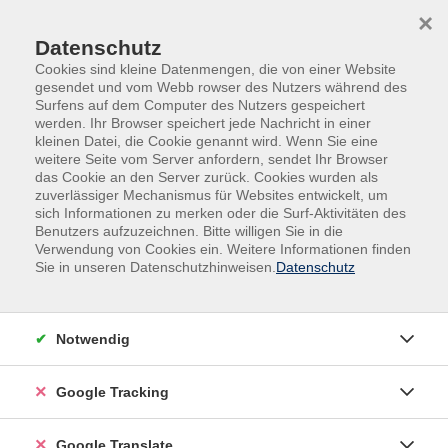
Skip to main content
Skip to page footer
×
Datenschutz
Cookies sind kleine Datenmengen, die von einer Website
gesendet und vom Webb rowser des Nutzers während des
Surfens auf dem Computer des Nutzers gespeichert
werden. Ihr Browser speichert jede Nachricht in einer
kleinen Datei, die Cookie genannt wird. Wenn Sie eine
weitere Seite vom Server anfordern, sendet Ihr Browser
das Cookie an den Server zurück. Cookies wurden als
zuverlässiger Mechanismus für Websites entwickelt, um
sich Informationen zu merken oder die Surf-Aktivitäten des
Benutzers aufzuzeichnen. Bitte willigen Sie in die
Beruf
EDV
Künstliche Intelligenz
Verwendung von Cookies ein. Weitere Informationen finden
Sie in unseren Datenschutzhinweisen.
Datenschutz
KI im Büro sicher und produktiv
einsetzen
Dieser praxisorientierte Kurs vermittelt die
Notwendig
Grundlagen der Künstlichen Intelligenz (KI) und zeigt
wie KI-Tools im Büroalltag effizient eingesetzt werden
Google Tracking
können. Die Teilnehmenden lernen die Möglichkeiten
und Grenzen generativer KI kennen, erstellen
Google Translate