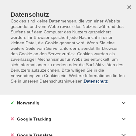
Skip to main content
Skip to page footer
×
Datenschutz
Cookies sind kleine Datenmengen, die von einer Website
gesendet und vom Webb rowser des Nutzers während des
Surfens auf dem Computer des Nutzers gespeichert
werden. Ihr Browser speichert jede Nachricht in einer
kleinen Datei, die Cookie genannt wird. Wenn Sie eine
weitere Seite vom Server anfordern, sendet Ihr Browser
das Cookie an den Server zurück. Cookies wurden als
zuverlässiger Mechanismus für Websites entwickelt, um
sich Informationen zu merken oder die Surf-Aktivitäten des
Benutzers aufzuzeichnen. Bitte willigen Sie in die
Außenstellen
Hutthurm
Verwendung von Cookies ein. Weitere Informationen finden
Sie in unseren Datenschutzhinweisen.
Datenschutz
superMAMAfitness - Pilates
Dieser zertifizierte Pilates-Präventionskurs
vermittelt die Grundlagen des klassischen
Notwendig
Mattentrainings nach den Prinzipien von Joseph
Pilates. Im Mittelpunkt stehen die 34 klassischen
Google Tracking
Mattenübungen, die Schritt für Schritt erlernt und als
Basis für ein gesundes Ganzkörpertraining genutzt
Google Translate