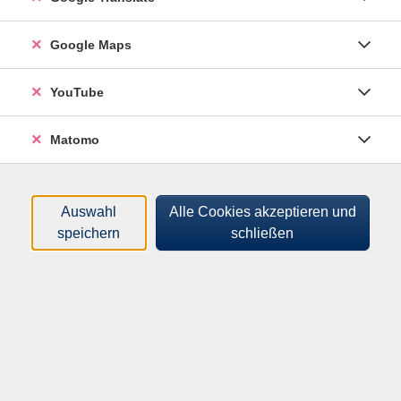
Arme zur Verbesserung der Beweglichkeit. Zudem
Entspannungsübungen aus den Bereichen Yoga,
Pilates und Jakobson.
Google Maps
Material
YouTube
Bitte Matte, großes Handtuch und kleines Kissen
mitbringen.
Matomo
Auswahl
Alle Cookies akzeptieren und
42,00 €
Gebühr
speichern
schließen
Einstieg jederzeit möglich zu anteiliger
Kursgebühr - ganzjährig durchlaufend außerhalb
der Ferien.
In den Warenkorb
Merkliste