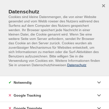
Skip to main content
Skip to page footer
×
0
Datenschutz
Cookies sind kleine Datenmengen, die von einer Website
gesendet und vom Webb rowser des Nutzers während des
Surfens auf dem Computer des Nutzers gespeichert
werden. Ihr Browser speichert jede Nachricht in einer
kleinen Datei, die Cookie genannt wird. Wenn Sie eine
weitere Seite vom Server anfordern, sendet Ihr Browser
das Cookie an den Server zurück. Cookies wurden als
zuverlässiger Mechanismus für Websites entwickelt, um
sich Informationen zu merken oder die Surf-Aktivitäten des
Benutzers aufzuzeichnen. Bitte willigen Sie in die
Außenstellen
Hauzenberg
Verwendung von Cookies ein. Weitere Informationen finden
Sie in unseren Datenschutzhinweisen.
Datenschutz
Funktionelle Gymnastik
Gezieltes Training des gesamten Körpers unter
Notwendig
Beachtung sportmedizinischer- orthopädischer
Aspekte.
Google Tracking
Training aller Muskelgruppen von Bauch, Beine, Po,
Google Translate