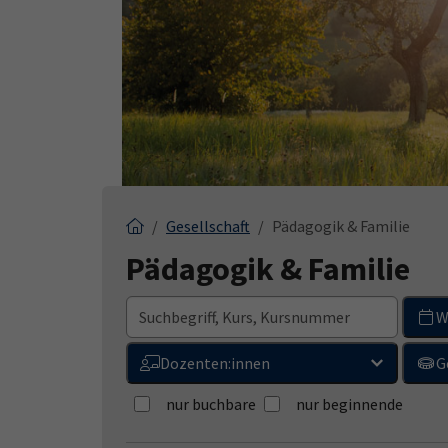
Gesellschaft
Pädagogik & Familie
Pädagogik & Familie
W
Dozenten:innen
G
nur buchbare
nur beginnende