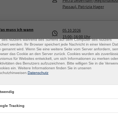
Petra Ueberham
(Regionalko
Passau)
​,
Patrizia Hager
enschutz
Was muss ich wann
05.10.2026
es sind kleine Datenmengen, die von einer Website gesendet und vo
15:00
–
16:00
Uhr
r des Nutzers während des Surfens auf dem Computer des Nutzers
Passau, Heiliggeiststrasse 3, 
chert werden. Ihr Browser speichert jede Nachricht in einer kleinen Dat
DONUM VITAE in Bayern e.V.
 genannt wird. Wenn Sie eine weitere Seite vom Server anfordern, se
owser das Cookie an den Server zurück. Cookies wurden als zuverlässi
ismus für Websites entwickelt, um sich Informationen zu merken oder
ktivitäten des Benutzers aufzuzeichnen. Bitte willigen Sie in die Verwe
okies ein. Weitere Informationen finden Sie in unseren
schutzhinweisen.
Datenschutz
12.10.2026
09:00
–
12:00
Uhr
pro familia
twendig
ogle Tracking