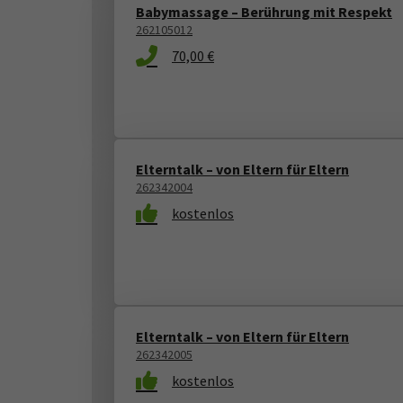
Babymassage – Berührung mit Respekt
262105012
70,00 €
Elterntalk – von Eltern für Eltern
262342004
kostenlos
Elterntalk – von Eltern für Eltern
262342005
kostenlos