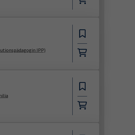
olutionspädagogin IPP)
ilia