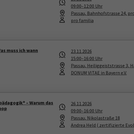
09:00
–
12:00
Uhr
Passau, Bahnhofstrasse 24, pro
pro familia
Was muss ich wann
23.11.2026
15:00
–
16:00
Uhr
Passau, Heiliggeiststrasse 3, 
DONUM VITAE in Bayern e.V.
spädagogik® – Warum das
26.11.2026
shop
09:00
–
16:00
Uhr
Passau, Nikolastraße 18
Andrea Held
( zertifizierte Ev