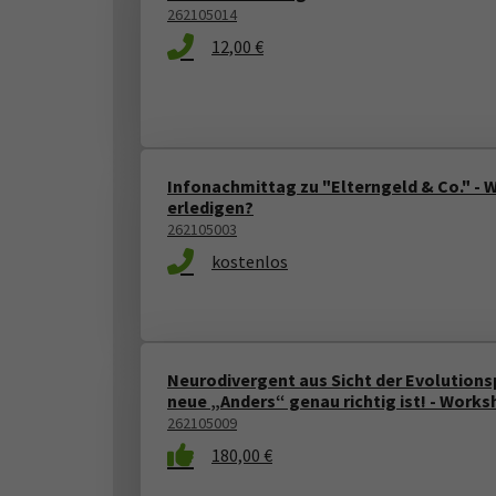
262105014
12,00 €
Infonachmittag zu "Elterngeld & Co." - 
erledigen?
262105003
kostenlos
Neurodivergent aus Sicht der Evolution
neue „Anders“ genau richtig ist! - Work
262105009
180,00 €