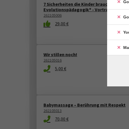
Go
7 Sicherheiten die Kinder brauchen aus Si
Evolutionspädagogik® - Vortrag
262105006
Go
29,00 €
Yo
Ma
Wir stillen noch!
262105016
5,00 €
Babymassage – Berührung mit Respekt
262105013
70,00 €