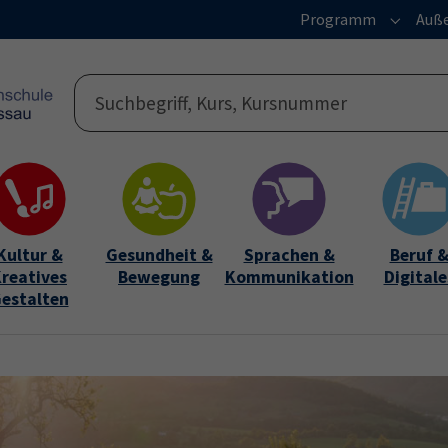
Programm
Auße
Submen
Kultur &
Gesundheit &
Sprachen &
Beruf 
reatives
Bewegung
Kommunikation
Digitale
estalten