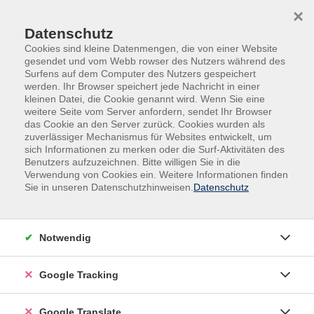
Skip to main content
Skip to page footer
×
Datenschutz
Cookies sind kleine Datenmengen, die von einer Website
gesendet und vom Webb rowser des Nutzers während des
Surfens auf dem Computer des Nutzers gespeichert
werden. Ihr Browser speichert jede Nachricht in einer
kleinen Datei, die Cookie genannt wird. Wenn Sie eine
weitere Seite vom Server anfordern, sendet Ihr Browser
das Cookie an den Server zurück. Cookies wurden als
zuverlässiger Mechanismus für Websites entwickelt, um
sich Informationen zu merken oder die Surf-Aktivitäten des
Benutzers aufzuzeichnen. Bitte willigen Sie in die
Gesellschaft
Pädagogik & Familie
Verwendung von Cookies ein. Weitere Informationen finden
Sie in unseren Datenschutzhinweisen.
Datenschutz
Infonachmittag zu "Elterngeld & Co." -
Was muss ich wann erledigen?
Dieser Infoveranstaltung soll Ihnen einen kurzen
Notwendig
Einblick in die nun anstehenden Dinge geben, die vor
und nach der Geburt Ihres Kindes zu erledigen sind.
Google Tracking
Anmeldung bitte bei: 0851-37362 oder per E-Mail:
Google Translate