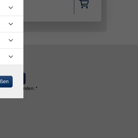
 eintragen
eßen
 einverstanden. *