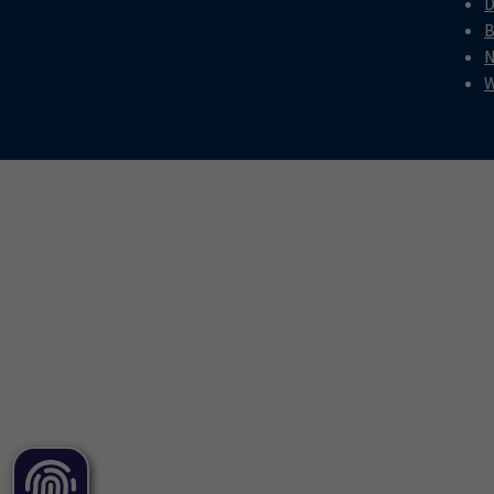
D
B
N
W