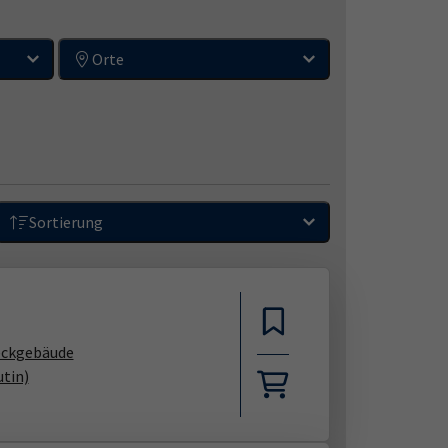
Orte
Sortierung
eckgebäude
tin)