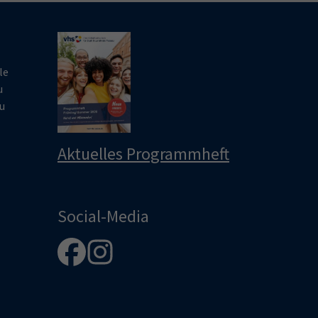
le
u
u
Aktuelles Programmheft
Social-Media