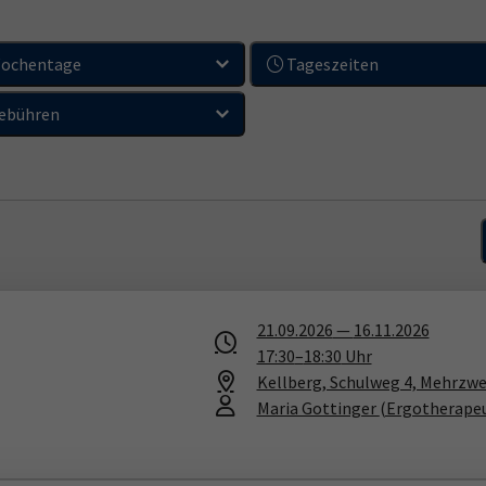
ochentage
Tageszeiten
ebühren
21.09.2026
—
16.11.2026
17:30
–
18:30
Uhr
Kellberg, Schulweg 4, Mehrzw
Maria Gottinger
(Ergotherapeu