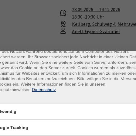
28.09.2026
—
14.12.2026
18:30
–
19:30
Uhr
Kellberg, Schulweg 4, Mehrzw
Anett Gyoeri-Szammer
enschutz
es sind kleine Datenmengen, die von einer Website gesendet und vo
r des Nutzers während des Surfens auf dem Computer des Nutzers
chert werden. Ihr Browser speichert jede Nachricht in einer kleinen Dat
11.01.2027
—
08.03.2027
 genannt wird. Wenn Sie eine weitere Seite vom Server anfordern, se
owser das Cookie an den Server zurück. Cookies wurden als zuverlässi
17:30
–
18:30
Uhr
ismus für Websites entwickelt, um sich Informationen zu merken oder
Kellberg, Schulweg 4, Mehrzw
ktivitäten des Benutzers aufzuzeichnen. Bitte willigen Sie in die Verwe
Maria Gottinger
(Ergotherapeu
okies ein. Weitere Informationen finden Sie in unseren
schutzhinweisen.
Datenschutz
twendig
18.01.2027
—
22.02.2027
18:30
–
19:30
Uhr
ogle Tracking
Kellberg, Schulweg 4, Mehrzw