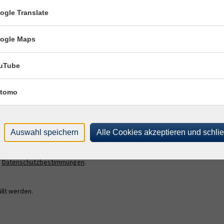
Anett Gyoeri-Szammer
ogle Translate
ogle Maps
uTube
tomo
E-Mail Adresse
Auswahl speichern
Alle Cookies akzeptieren und schli
ich mit der Verarbeitung gemäß unseren Datenschutzbestimmungen
n
Datenschutzbestimmungen
.
llt werden.