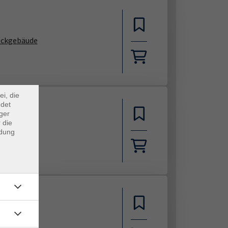
eckgebäude
×
m Webb
ei, die
ndet
ger
 die
eckgebäude
ndung
tin)
eckgebäude