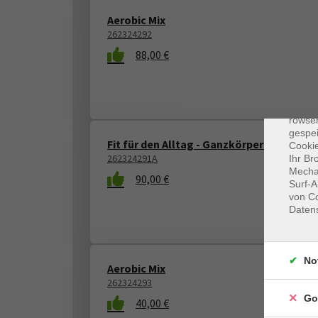
Aerobic Mix
262324292
88,00 €
Dat
Cooki
rowse
gespei
Fit für den Alltag - Ganzkörperkräftigung
Cookie
262324291A
Ihr Br
Mechan
90,00 €
Surf-A
von Co
Daten
No
Aerobic Mix
262324293
Go
40,00 €