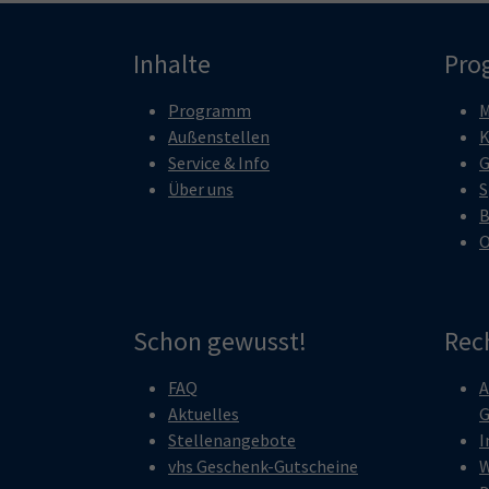
Inhalte
Pro
Programm
M
Außenstellen
K
Service & Info
G
Über uns
S
B
O
Schon gewusst!
Rec
FAQ
A
Aktuelles
G
Stellenangebote
I
vhs Geschenk-Gutscheine
W