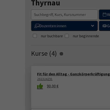
Thyrnau
W
Dozenten:innen
G
nur buchbare
nur beginnende
Kurse (
4
)
Loading...
Fit für den Alltag - Ganzkörperkräftigung
262324291
90,00 €