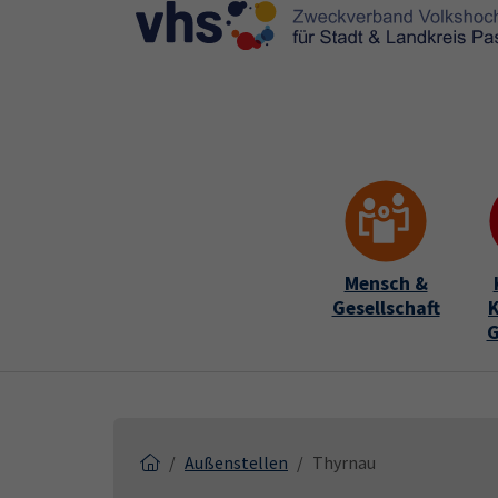
Skip to main content
Skip to page footer
Mensch &
Gesellschaft
K
G
Außenstellen
Thyrnau