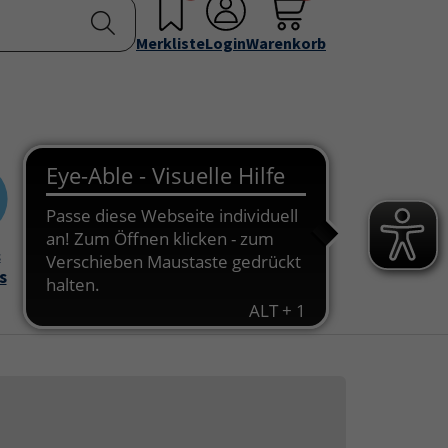
nstellen
Service & Info
Über uns
u for "Programm"
Submenu for "Außenstellen"
Submenu for "Service & Info"
Submenu for "Über 
Merkliste
Login
Warenkorb
&
Onlinekurse
s