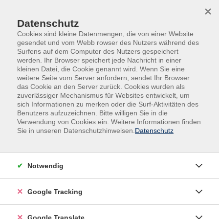
Skip to main content
Skip to page footer
×
Datenschutz
Cookies sind kleine Datenmengen, die von einer Website
gesendet und vom Webb rowser des Nutzers während des
Surfens auf dem Computer des Nutzers gespeichert
werden. Ihr Browser speichert jede Nachricht in einer
kleinen Datei, die Cookie genannt wird. Wenn Sie eine
weitere Seite vom Server anfordern, sendet Ihr Browser
das Cookie an den Server zurück. Cookies wurden als
zuverlässiger Mechanismus für Websites entwickelt, um
sich Informationen zu merken oder die Surf-Aktivitäten des
Benutzers aufzuzeichnen. Bitte willigen Sie in die
Außenstellen
Thyrnau
Verwendung von Cookies ein. Weitere Informationen finden
Sie in unseren Datenschutzhinweisen.
Datenschutz
Fit für den Alltag -
Ganzkörperkräftigung
Zur Vorbeugung von Bewegungsmangel,
Notwendig
Rückenbeschwerden und Muskelverspannungen, durch
Kräftigungs- und Dehnungsübungen.
Google Tracking
Präventionskurs - Bitte informieren Sie sich bei
Google Translate