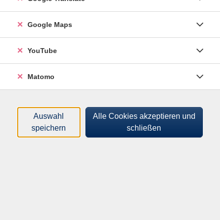
Google Maps
Veronika Schmid
(Yogalehrerin )
YouTube
Filter
Matomo
nur buchbare
nur beginnende
Loading...
Kurse (
4
)
Auswahl
Alle Cookies akzeptieren und
speichern
schließen
Sortierung
Hatha Yoga
Grundkurs
262313702
125,00 €