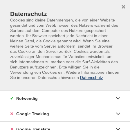
Skip to main content
Skip to page footer
×
Datenschutz
Cookies sind kleine Datenmengen, die von einer Website
gesendet und vom Webb rowser des Nutzers während des
Surfens auf dem Computer des Nutzers gespeichert
werden. Ihr Browser speichert jede Nachricht in einer
kleinen Datei, die Cookie genannt wird. Wenn Sie eine
weitere Seite vom Server anfordern, sendet Ihr Browser
das Cookie an den Server zurück. Cookies wurden als
zuverlässiger Mechanismus für Websites entwickelt, um
Übersicht unserer Dozent:innen
sich Informationen zu merken oder die Surf-Aktivitäten des
Benutzers aufzuzeichnen. Bitte willigen Sie in die
Verwendung von Cookies ein. Weitere Informationen finden
Finden Sie Ihre Kursleitung:
Sie in unseren Datenschutzhinweisen.
Datenschutz
Notwendig
Google Tracking
Google Translate