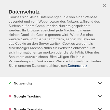
Skip to main content
Skip to page footer
×
Datenschutz
Cookies sind kleine Datenmengen, die von einer Website
gesendet und vom Webb rowser des Nutzers während des
Surfens auf dem Computer des Nutzers gespeichert
werden. Ihr Browser speichert jede Nachricht in einer
kleinen Datei, die Cookie genannt wird. Wenn Sie eine
weitere Seite vom Server anfordern, sendet Ihr Browser
das Cookie an den Server zurück. Cookies wurden als
zuverlässiger Mechanismus für Websites entwickelt, um
Übersicht unserer Dozent:innen
sich Informationen zu merken oder die Surf-Aktivitäten des
Benutzers aufzuzeichnen. Bitte willigen Sie in die
Verwendung von Cookies ein. Weitere Informationen finden
Finden Sie Ihre Kursleitung:
Sie in unseren Datenschutzhinweisen.
Datenschutz
Sandra Schmid
Notwendig
Filter
Google Tracking
nur buchbare
nur beginnende
Google Translate