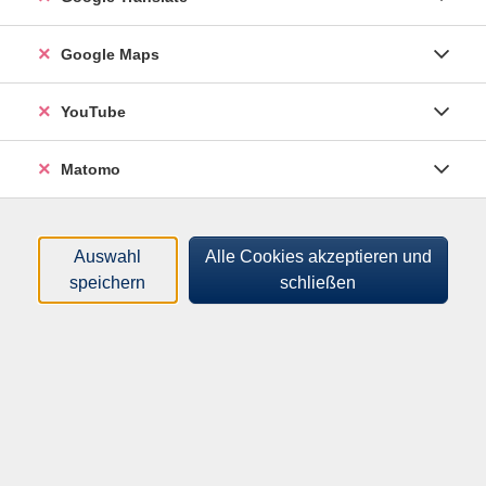
Kurse (
1
)
Loading...
Google Maps
Sortierung
YouTube
Yoga / Hatha Yoga
Matomo
262313755
80,00 €
16.09.2026
—
11.11.2026
Auswahl
Alle Cookies akzeptieren und
18:30
–
19:45
Uhr
speichern
schließen
Ruderting, Schulstraße 3, Volksschule
Sandra Schmid