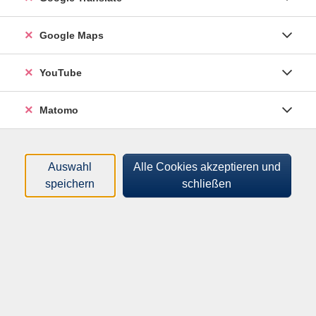
Kurse (
2
)
Loading...
Google Maps
Sortierung
YouTube
English Conversation (B1-B2)
Matomo
262406450
100,00 €
15.09.2026
—
24.11.2026
Auswahl
Alle Cookies akzeptieren und
18:00
–
19:30
Uhr
speichern
schließen
Sandra Brooks
(Lehrerin)
English Conversation (B1-B2)
262406451