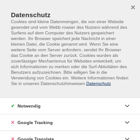
Skip to main content
Skip to page footer
×
Datenschutz
Cookies sind kleine Datenmengen, die von einer Website
gesendet und vom Webb rowser des Nutzers während des
Surfens auf dem Computer des Nutzers gespeichert
werden. Ihr Browser speichert jede Nachricht in einer
kleinen Datei, die Cookie genannt wird. Wenn Sie eine
weitere Seite vom Server anfordern, sendet Ihr Browser
das Cookie an den Server zurück. Cookies wurden als
zuverlässiger Mechanismus für Websites entwickelt, um
Übersicht unserer Dozent:innen
sich Informationen zu merken oder die Surf-Aktivitäten des
Benutzers aufzuzeichnen. Bitte willigen Sie in die
Verwendung von Cookies ein. Weitere Informationen finden
Finden Sie Ihre Kursleitung:
Sie in unseren Datenschutzhinweisen.
Datenschutz
Sandra Brooks
(Lehrerin)
Notwendig
Filter
Google Tracking
nur buchbare
nur beginnende
Google Translate