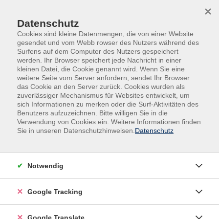
Skip to main content
Skip to page footer
×
Datenschutz
Cookies sind kleine Datenmengen, die von einer Website
gesendet und vom Webb rowser des Nutzers während des
Surfens auf dem Computer des Nutzers gespeichert
werden. Ihr Browser speichert jede Nachricht in einer
kleinen Datei, die Cookie genannt wird. Wenn Sie eine
weitere Seite vom Server anfordern, sendet Ihr Browser
das Cookie an den Server zurück. Cookies wurden als
zuverlässiger Mechanismus für Websites entwickelt, um
Übersicht unserer Dozent:innen
sich Informationen zu merken oder die Surf-Aktivitäten des
Benutzers aufzuzeichnen. Bitte willigen Sie in die
Verwendung von Cookies ein. Weitere Informationen finden
Finden Sie Ihre Kursleitung:
Sie in unseren Datenschutzhinweisen.
Datenschutz
Roland Pregler
Notwendig
Filter
Google Tracking
nur buchbare
nur beginnende
Google Translate