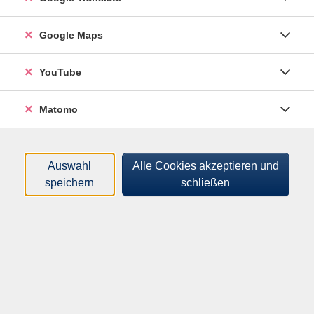
Kurse (
1
)
Loading...
Google Maps
Sortierung
YouTube
Ein Tag in Budweis: Entdecken Sie Geschichte
Matomo
und Braukunst
262201001
60,00 €
Auswahl
Alle Cookies akzeptieren und
14.11.2026
speichern
schließen
08:30
–
21:00
Uhr
Passau, Bahnhofstr., Parkplatz am Parkhaus
Güterbahnhof
Roland Pregler