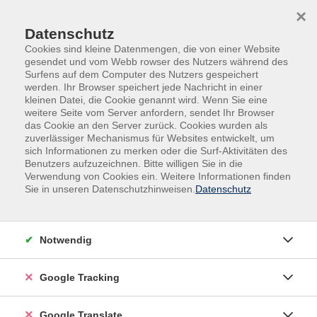
Skip to main content
Skip to page footer
×
Datenschutz
Cookies sind kleine Datenmengen, die von einer Website
gesendet und vom Webb rowser des Nutzers während des
Surfens auf dem Computer des Nutzers gespeichert
werden. Ihr Browser speichert jede Nachricht in einer
kleinen Datei, die Cookie genannt wird. Wenn Sie eine
weitere Seite vom Server anfordern, sendet Ihr Browser
das Cookie an den Server zurück. Cookies wurden als
zuverlässiger Mechanismus für Websites entwickelt, um
Übersicht unserer Dozent:innen
sich Informationen zu merken oder die Surf-Aktivitäten des
Benutzers aufzuzeichnen. Bitte willigen Sie in die
Verwendung von Cookies ein. Weitere Informationen finden
Finden Sie Ihre Kursleitung:
Sie in unseren Datenschutzhinweisen.
Datenschutz
Katrin Lehmann
(Psychologische
Beratung &
Notwendig
Gesundheits-/Mentalcoaching)
Google Tracking
Filter
Google Translate