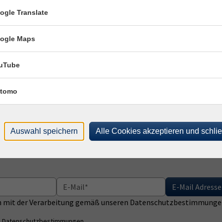
ogle Translate
n Ölen - Workshop
17.02.2027
ogle Maps
18:00
–
20:30
Uhr
Tettenweis, Hauptstr. 2, Parkw
uTube
Jana-Olivia Basting
tomo
Auswahl speichern
Alle Cookies akzeptieren und schli
E-Mail Adresse
ich mit der Verarbeitung gemäß unseren Datenschutzbestimmungen
n
Datenschutzbestimmungen
.