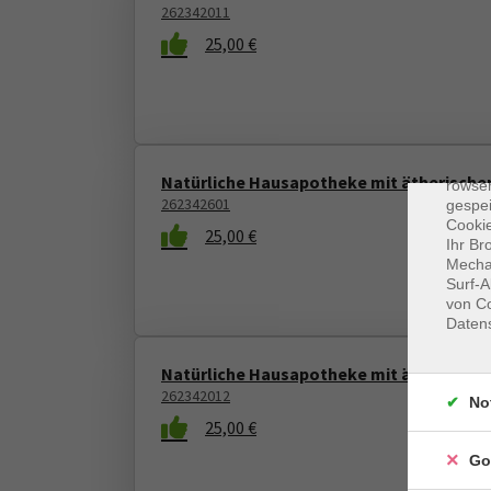
262342011
25,00 €
Dat
Cooki
Natürliche Hausapotheke mit ätherische
rowse
262342601
gespei
Cookie
25,00 €
Ihr Br
Mechan
Surf-A
von Co
Daten
Natürliche Hausapotheke mit ätherische
262342012
No
25,00 €
Go