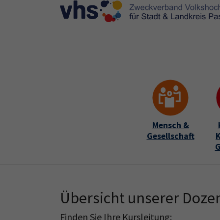
Skip to main content
Skip to page footer
Mensch &
Gesellschaft
K
G
Übersicht unserer Doze
Finden Sie Ihre Kursleitung: