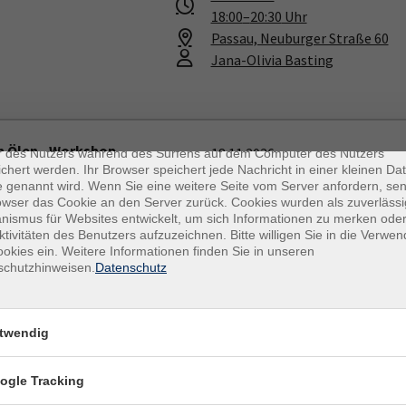
18:00
–
20:30
Uhr
Passau, Neuburger Straße 60
Jana-Olivia Basting
enschutz
es sind kleine Datenmengen, die von einer Website gesendet und vo
n Ölen - Workshop
18.11.2026
r des Nutzers während des Surfens auf dem Computer des Nutzers
chert werden. Ihr Browser speichert jede Nachricht in einer kleinen Dat
18:00
–
20:30
Uhr
 genannt wird. Wenn Sie eine weitere Seite vom Server anfordern, se
Rotthalmünster, Marktplatz 32
owser das Cookie an den Server zurück. Cookies wurden als zuverlässi
Jana-Olivia Basting
ismus für Websites entwickelt, um sich Informationen zu merken oder
ktivitäten des Benutzers aufzuzeichnen. Bitte willigen Sie in die Verwe
okies ein. Weitere Informationen finden Sie in unseren
schutzhinweisen.
Datenschutz
n Ölen - Workshop
03.02.2027
18:00
–
20:30
Uhr
twendig
Passau, Neuburger Straße 60
Jana-Olivia Basting
ogle Tracking