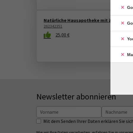
Go
Natürliche Hausapotheke mit ätherische
Go
262342351
25,00 €
Yo
Ma
Newsletter abonnieren
Mit dem Senden Ihrer Daten erklären Sie s
Wie wir Ihre Daten verarbeiten, erfahren Sie in unsere