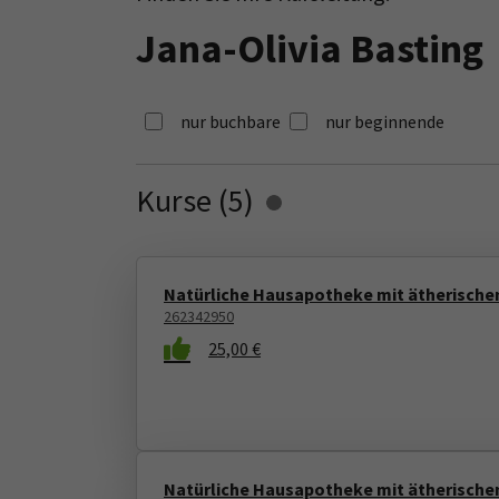
Jana-Olivia Basting
nur buchbare
nur beginnende
Kurse (
5
)
Loading...
Natürliche Hausapotheke mit ätherische
262342950
25,00 €
Natürliche Hausapotheke mit ätherische