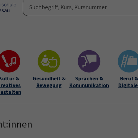
Programm
Auße
Submen
Kultur &
Gesundheit &
Sprachen &
Beruf 
reatives
Bewegung
Kommunikation
Digitale
estalten
nt:innen