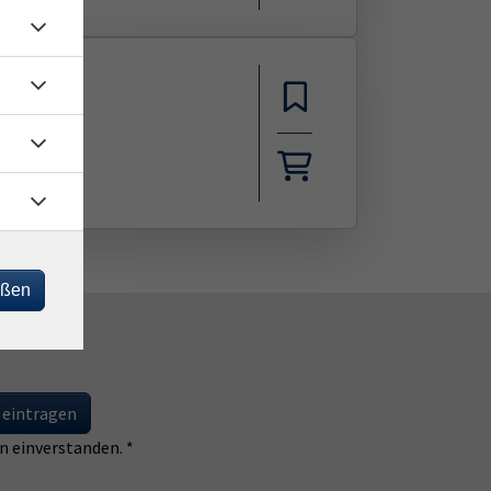
ohnstift
eßen
 eintragen
 einverstanden. *