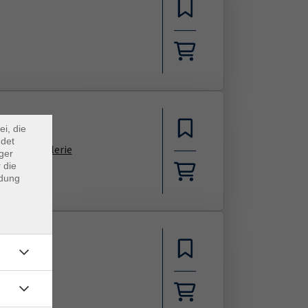
×
m Webb
ei, die
ndet
, Markt-Galerie
ger
 die
ndung