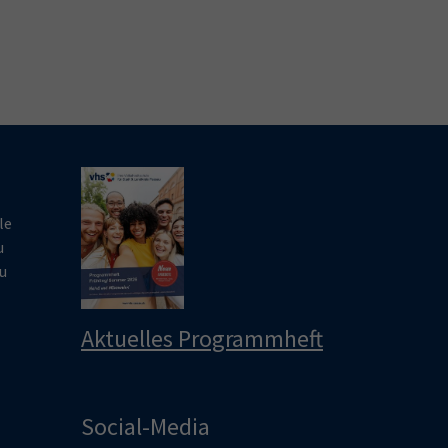
le
u
u
Aktuelles Programmheft
Social-Media