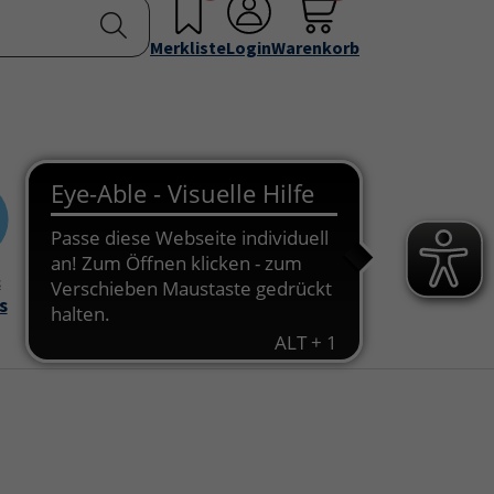
nstellen
Service & Info
Über uns
u for "Programm"
Submenu for "Außenstellen"
Submenu for "Service & Info"
Submenu for "Über 
Merkliste
Login
Warenkorb
&
Onlinekurse
s