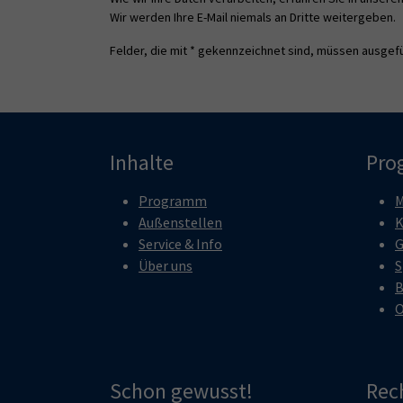
Wir werden Ihre E-Mail niemals an Dritte weitergeben.
Felder, die mit * gekennzeichnet sind, müssen ausgefü
Inhalte
Pro
Programm
M
Außenstellen
K
Service & Info
G
Über uns
S
B
O
Schon gewusst!
Rec