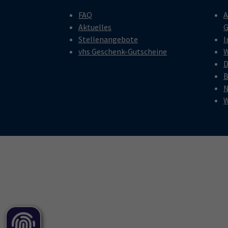
FAQ
A
Aktuelles
G
Stellenangebote
I
vhs Geschenk-Gutscheine
W
D
B
N
W