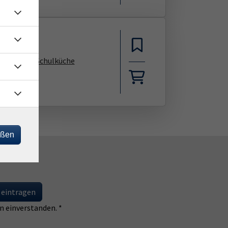
le Neustift, Schulküche
eßen
 eintragen
 einverstanden. *