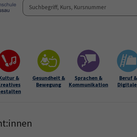
Programm
Auße
Submen
Kultur &
Gesundheit &
Sprachen &
Beruf 
reatives
Bewegung
Kommunikation
Digitale
estalten
nt:innen