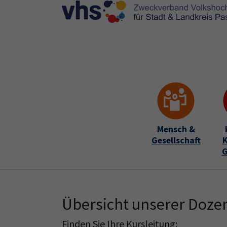
Skip to main content
Skip to page footer
Mensch &
Gesellschaft
K
G
Übersicht unserer Doze
Finden Sie Ihre Kursleitung: