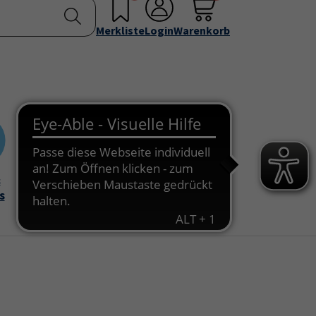
nstellen
Service & Info
Über uns
u for "Programm"
Submenu for "Außenstellen"
Submenu for "Service & Info"
Submenu for "Über 
Merkliste
Login
Warenkorb
&
Onlinekurse
s