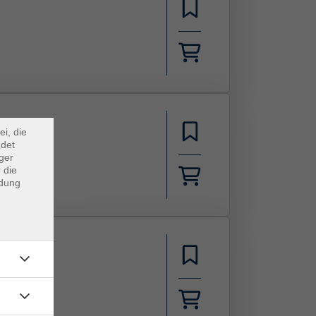
×
m Webb
ei, die
ndet
ger
 die
ndung