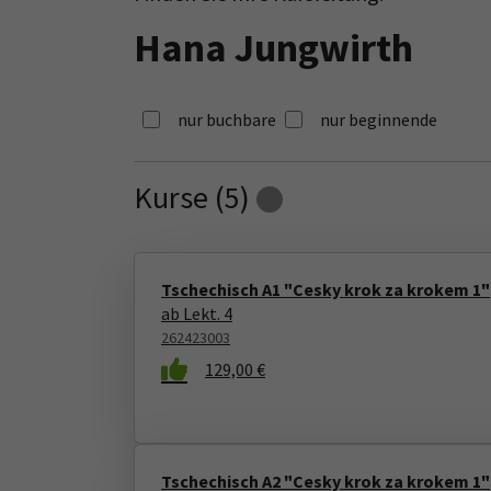
Hana Jungwirth
nur buchbare
nur beginnende
Kurse (
5
)
Loading...
Tschechisch A1 "Cesky krok za krokem 1"
ab Lekt. 4
262423003
129,00 €
Tschechisch A2 "Cesky krok za krokem 1"