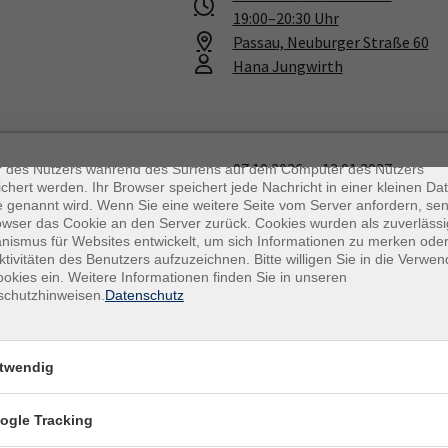
19:00
–
20:30
Uhr
Passau, Neuburger Straße 60
Hana Jungwirth
enschutz
es sind kleine Datenmengen, die von einer Website gesendet und vo
07.10.2026
—
13.01.2027
r des Nutzers während des Surfens auf dem Computer des Nutzers
chert werden. Ihr Browser speichert jede Nachricht in einer kleinen Dat
17:30
–
19:00
Uhr
 genannt wird. Wenn Sie eine weitere Seite vom Server anfordern, se
Passau, Neuburger Straße 60
owser das Cookie an den Server zurück. Cookies wurden als zuverlässi
Hana Jungwirth
ismus für Websites entwickelt, um sich Informationen zu merken oder
ktivitäten des Benutzers aufzuzeichnen. Bitte willigen Sie in die Verwe
okies ein. Weitere Informationen finden Sie in unseren
schutzhinweisen.
Datenschutz
07.10.2026
—
13.01.2027
19:00
–
20:30
Uhr
twendig
Passau, Neuburger Straße 60
Hana Jungwirth
ogle Tracking