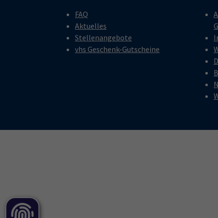
FAQ
A
Aktuelles
G
Stellenangebote
I
vhs Geschenk-Gutscheine
W
D
B
N
W