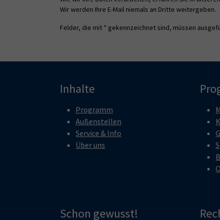
Wir werden Ihre E-Mail niemals an Dritte weitergeben.
Felder, die mit * gekennzeichnet sind, müssen ausgefü
Inhalte
Pro
Programm
M
Außenstellen
K
Service & Info
G
Über uns
S
B
O
Schon gewusst!
Rec