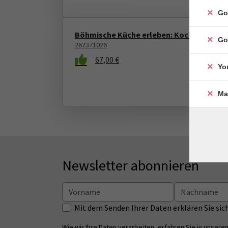
Go
Böhmische Küche erleben: Kochen mit Her
Go
262371026
67,00 €
Yo
Ma
Newsletter abonnieren
Mit dem Senden Ihrer Daten erklären Sie s
Wie wir Ihre Daten verarbeiten, erfahren Sie in unsere