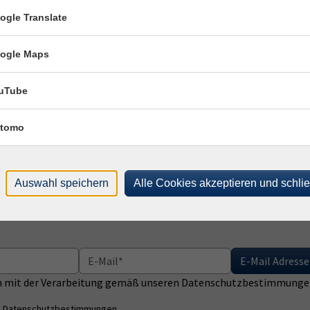
ogle Translate
z und Tradition
18.11.2026
ogle Maps
17:00
–
21:00
Uhr
Passau, Neustifter Str. 52, Schu
uTube
Hana Jungwirth
tomo
Auswahl speichern
Alle Cookies akzeptieren und schli
E-Mail Adresse
ich mit der Verarbeitung gemäß unseren Datenschutzbestimmungen
n
Datenschutzbestimmungen
.