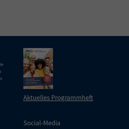
le
u
u
Aktuelles Programmheft
Social-Media