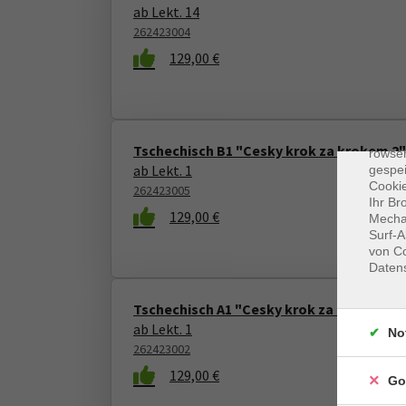
ab Lekt. 14
262423004
129,00 €
Dat
Cooki
Tschechisch B1 "Cesky krok za krokem 2"
rowse
ab Lekt. 1
gespei
Cookie
262423005
Ihr Br
129,00 €
Mechan
Surf-A
von Co
Daten
Tschechisch A1 "Cesky krok za krokem 1"
ab Lekt. 1
No
262423002
129,00 €
Go