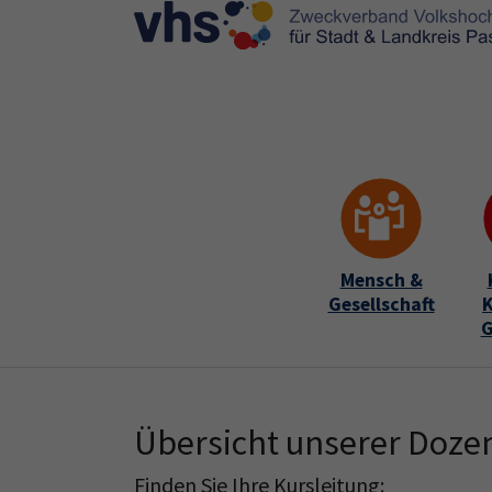
Skip to main content
Skip to page footer
Mensch &
Gesellschaft
K
G
Übersicht unserer Doze
Finden Sie Ihre Kursleitung: