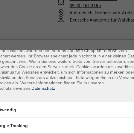
09:00
–
16:00
Uhr
Aldersbach, Freiherr-von-Areti
Deutsche Akademie für Waldba
enschutz
es sind kleine Datenmengen, die von einer Website gesendet und vo
16.10.2026
—
18.10.2026
r des Nutzers während des Surfens auf dem Computer des Nutzers
chert werden. Ihr Browser speichert jede Nachricht in einer kleinen Dat
09:00
–
16:00
Uhr
 genannt wird. Wenn Sie eine weitere Seite vom Server anfordern, se
Aldersbach, Freiherr-von-Areti
owser das Cookie an den Server zurück. Cookies wurden als zuverlässi
Deutsche Akademie für Waldba
ismus für Websites entwickelt, um sich Informationen zu merken oder
ktivitäten des Benutzers aufzuzeichnen. Bitte willigen Sie in die Verwe
okies ein. Weitere Informationen finden Sie in unseren
schutzhinweisen.
Datenschutz
s Training in der Natur
23.10.2026
—
25.10.2026
09:00
–
16:00
Uhr
twendig
Aldersbach, Freiherr-von-Areti
Deutsche Akademie für Waldba
ogle Tracking