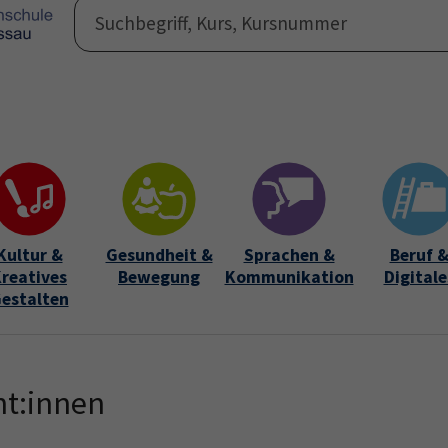
Programm
Auße
Submen
Kultur &
Gesundheit &
Sprachen &
Beruf 
reatives
Bewegung
Kommunikation
Digitale
estalten
nt:innen