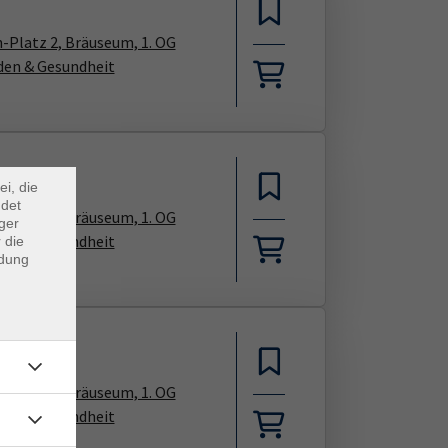
n-Platz 2, Bräuseum, 1. OG
den & Gesundheit
×
m Webb
ei, die
ndet
n-Platz 2, Bräuseum, 1. OG
ger
den & Gesundheit
 die
ndung
n-Platz 2, Bräuseum, 1. OG
den & Gesundheit