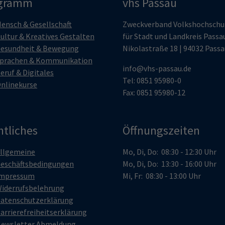
gramm
vhs Passau
ensch & Gesellschaft
Zweckverband Volkshochschu
ultur & Kreatives Gestalten
für Stadt und Landkreis Passa
esundheit & Bewegung
Nikolastraße 18 | 94032 Passa
prachen & Kommunikation
info@vhs-passau.de
eruf & Digitales
Tel: 0851 95980-0
nlinekurse
Fax: 0851 95980-12
htliches
Öffnungszeiten
llgemeine
Mo, Di, Do: 08:30 - 12:30 Uhr
eschäftsbedingungen
Mo, Di, Do: 13:30 - 16:00 Uhr
mpressum
Mi, Fr: 08:30 - 13:00 Uhr
iderrufsbelehrung
atenschutzerklärung
arrierefreiheitserklärung
ewsletter Abmeldung