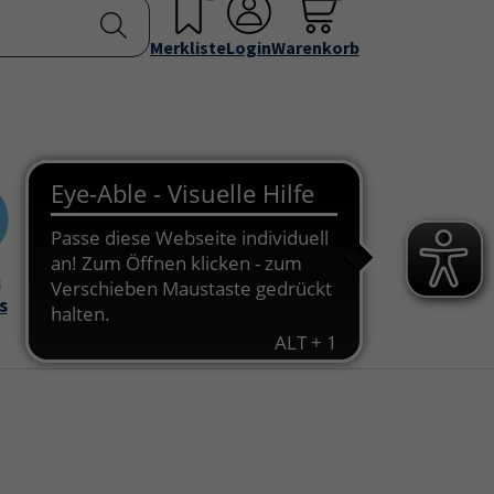
nstellen
Service & Info
Über uns
u for "Programm"
Submenu for "Außenstellen"
Submenu for "Service & Info"
Submenu for "Über 
Merkliste
Login
Warenkorb
&
Onlinekurse
s