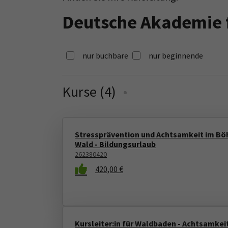
Deutsche Akademie 
nur buchbare
nur beginnende
Kurse (
4
)
Loading...
Stressprävention und Achtsamkeit im B
Wald - Bildungsurlaub
262380420
420,00 €
Kursleiter:in für Waldbaden - Achtsamkeit