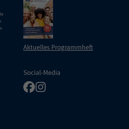
le
u
u
Aktuelles Programmheft
Social-Media