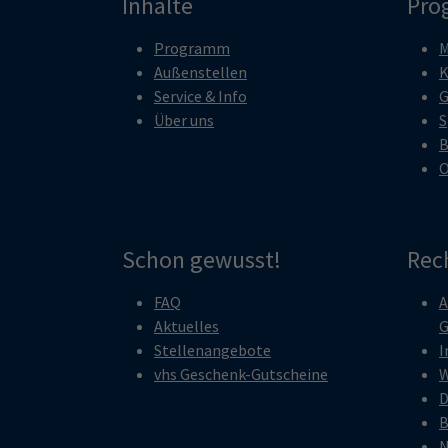
Inhalte
Pro
Programm
M
Außenstellen
K
Service & Info
G
Über uns
S
B
O
Schon gewusst!
Rec
FAQ
A
Aktuelles
G
Stellenangebote
I
vhs Geschenk-Gutscheine
W
D
B
N