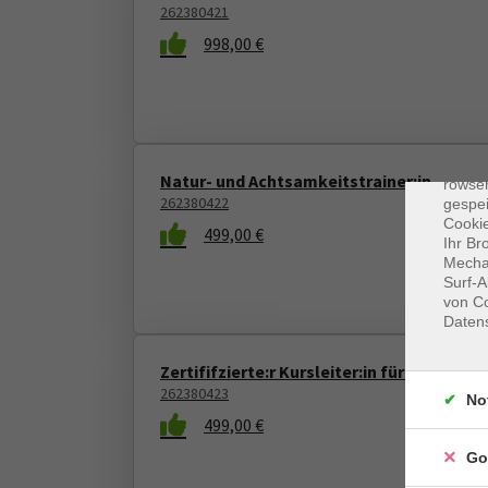
262380421
998,00 €
Dat
Cooki
Natur- und Achtsamkeitstrainer:in
rowse
262380422
gespei
Cookie
499,00 €
Ihr Br
Mechan
Surf-A
von Co
Daten
Zertififzierte:r Kursleiter:in für Autogene
262380423
No
499,00 €
Go