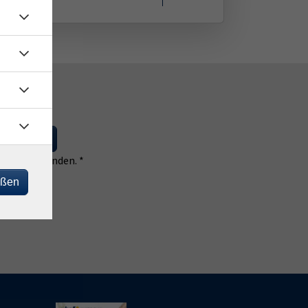
 eintragen
 einverstanden. *
eßen