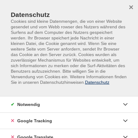
Skip to main content
Skip to page footer
×
Datenschutz
Cookies sind kleine Datenmengen, die von einer Website
gesendet und vom Webb rowser des Nutzers während des
Surfens auf dem Computer des Nutzers gespeichert
werden. Ihr Browser speichert jede Nachricht in einer
kleinen Datei, die Cookie genannt wird. Wenn Sie eine
weitere Seite vom Server anfordern, sendet Ihr Browser
das Cookie an den Server zurück. Cookies wurden als
zuverlässiger Mechanismus für Websites entwickelt, um
Übersicht unserer Dozent:innen
sich Informationen zu merken oder die Surf-Aktivitäten des
Benutzers aufzuzeichnen. Bitte willigen Sie in die
Verwendung von Cookies ein. Weitere Informationen finden
Finden Sie Ihre Kursleitung:
Sie in unseren Datenschutzhinweisen.
Datenschutz
Ernst Roth
Notwendig
Filter
Google Tracking
nur buchbare
nur beginnende
Google Translate