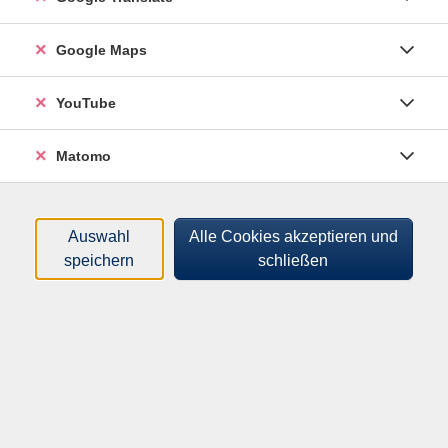
Kurse (
1
)
Loading...
Google Maps
Sortierung
YouTube
Konzert - Pockinger Stadtkapelle
Matomo
262214382
mit Kurkarte 13,00 €, ohne Kurkarte 16,00 €
12.10.2026
Auswahl
Alle Cookies akzeptieren und
19:30
–
21:30
Uhr
speichern
schließen
Bad Füssing, Kleiner Kursaal
Ernst Roth
​,
Albert Bieringer
​,
Anna Bieringer