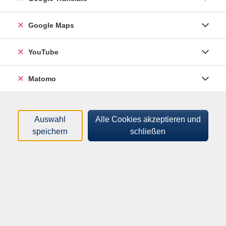
Kurse (
2
)
Loading...
Google Maps
Sortierung
YouTube
Pastellmalerei - Sonnenblume
Matomo
262252401
19,00 €
29.09.2026
Auswahl
Alle Cookies akzeptieren und
19:00
–
21:00
Uhr
speichern
schließen
Aidenbach, Bürgerhaus, OG, Vereinsraum 3,
Krankenhausstr. 12
Christine Schuldhaus