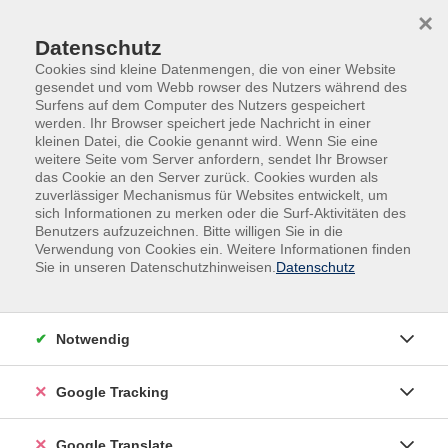
Skip to main content
Skip to page footer
×
Datenschutz
Cookies sind kleine Datenmengen, die von einer Website
gesendet und vom Webb rowser des Nutzers während des
Surfens auf dem Computer des Nutzers gespeichert
werden. Ihr Browser speichert jede Nachricht in einer
kleinen Datei, die Cookie genannt wird. Wenn Sie eine
weitere Seite vom Server anfordern, sendet Ihr Browser
das Cookie an den Server zurück. Cookies wurden als
zuverlässiger Mechanismus für Websites entwickelt, um
Übersicht unserer Dozent:innen
sich Informationen zu merken oder die Surf-Aktivitäten des
Benutzers aufzuzeichnen. Bitte willigen Sie in die
Verwendung von Cookies ein. Weitere Informationen finden
Finden Sie Ihre Kursleitung:
Sie in unseren Datenschutzhinweisen.
Datenschutz
Christine Schuldhaus
Notwendig
Filter
Google Tracking
nur buchbare
nur beginnende
Google Translate