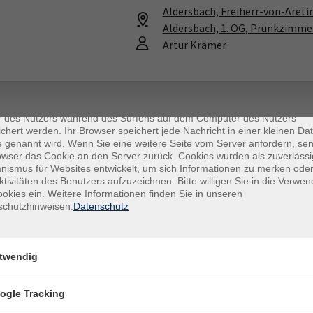
Aldersbach, Freiherr-von-Areti
Aldersbach, 1. OG, Prunkzimme
Artur Krämer
enschutz
es sind kleine Datenmengen, die von einer Website gesendet und vo
r des Nutzers während des Surfens auf dem Computer des Nutzers
chert werden. Ihr Browser speichert jede Nachricht in einer kleinen Dat
 genannt wird. Wenn Sie eine weitere Seite vom Server anfordern, se
owser das Cookie an den Server zurück. Cookies wurden als zuverlässi
ismus für Websites entwickelt, um sich Informationen zu merken oder
ktivitäten des Benutzers aufzuzeichnen. Bitte willigen Sie in die Verwe
okies ein. Weitere Informationen finden Sie in unseren
E-Mail Adresse
schutzhinweisen.
Datenschutz
ich mit der Verarbeitung gemäß unseren Datenschutzbestimmungen
n
Datenschutzbestimmungen
.
twendig
llt werden.
ogle Tracking