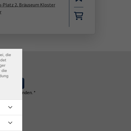
n-Platz 2, Bräuseum Kloster
r
×
m Webb
ei, die
ndet
ger
 die
ndung
 eintragen
 einverstanden. *