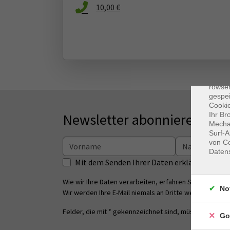
10,00 €
Dat
Cooki
rowse
gespei
Cookie
Newsletter abonnieren
Ihr Br
Mechan
Surf-A
von Co
Daten
Mit dem Senden Ihrer Daten erklären Sie s
Wie wir Ihre Daten verarbeiten, erfahren Sie in unsere
No
Wir werden Ihre E-Mail niemals an Dritte weitergeben.
Felder, die mit * gekennzeichnet sind, müssen ausgefü
Go