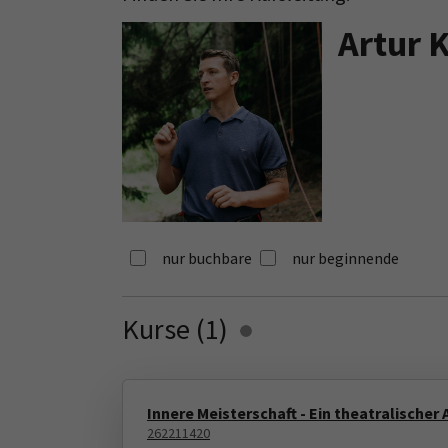
Artur 
nur buchbare
nur beginnende
Kurse (
1
)
Loading...
Innere Meisterschaft - Ein theatralischer
262211420