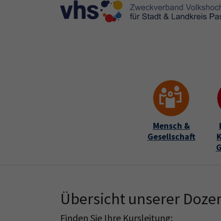
Skip to main content
Skip to page footer
Mensch &
Gesellschaft
K
G
Übersicht unserer Doze
Finden Sie Ihre Kursleitung: