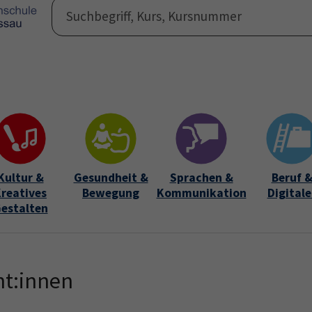
Programm
Auße
Submen
Kultur &
Gesundheit &
Sprachen &
Beruf 
reatives
Bewegung
Kommunikation
Digitale
estalten
nt:innen