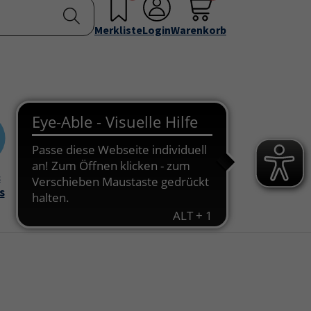
nstellen
Service & Info
Über uns
u for "Programm"
Submenu for "Außenstellen"
Submenu for "Service & Info"
Submenu for "Über 
Merkliste
Login
Warenkorb
&
Onlinekurse
s