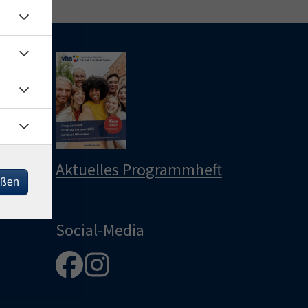
le
u
u
Aktuelles Programmheft
eßen
Social-Media