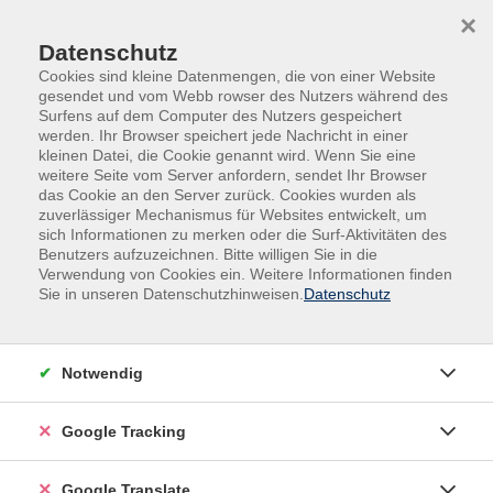
Skip to main content
Skip to page footer
×
Datenschutz
Cookies sind kleine Datenmengen, die von einer Website
gesendet und vom Webb rowser des Nutzers während des
Surfens auf dem Computer des Nutzers gespeichert
werden. Ihr Browser speichert jede Nachricht in einer
kleinen Datei, die Cookie genannt wird. Wenn Sie eine
weitere Seite vom Server anfordern, sendet Ihr Browser
das Cookie an den Server zurück. Cookies wurden als
zuverlässiger Mechanismus für Websites entwickelt, um
sich Informationen zu merken oder die Surf-Aktivitäten des
Benutzers aufzuzeichnen. Bitte willigen Sie in die
Zielgruppen
vhs bewegt dich.
Verwendung von Cookies ein. Weitere Informationen finden
Sie in unseren Datenschutzhinweisen.
Datenschutz
Fit im Kopf – stark im Alltag
Mit abwechslungsreichen Bewegungs-, Koordinations-
und Denkaufgaben bringen wir Körper und Gehirn
Notwendig
gemeinsam in Schwung. Spielerisch werden
Konzentration, Merkfähigkeit, Reaktionsvermögen,
Google Tracking
Gleichgewicht und geistige Beweglichkeit gefördert.
Ganz ohne Leistungsdruck, dafür mit Spaß, Bewegung
Google Translate