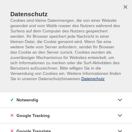
Skip to main content
Skip to page footer
×
Datenschutz
Cookies sind kleine Datenmengen, die von einer Website
gesendet und vom Webb rowser des Nutzers während des
Surfens auf dem Computer des Nutzers gespeichert
werden. Ihr Browser speichert jede Nachricht in einer
kleinen Datei, die Cookie genannt wird. Wenn Sie eine
weitere Seite vom Server anfordern, sendet Ihr Browser
das Cookie an den Server zurück. Cookies wurden als
zuverlässiger Mechanismus für Websites entwickelt, um
sich Informationen zu merken oder die Surf-Aktivitäten des
Benutzers aufzuzeichnen. Bitte willigen Sie in die
Zielgruppen
vhs bewegt dich.
Verwendung von Cookies ein. Weitere Informationen finden
Sie in unseren Datenschutzhinweisen.
Datenschutz
Fit im Kopf – stark im Alltag
Mit abwechslungsreichen Bewegungs-, Koordinations-
und Denkaufgaben bringen wir Körper und Gehirn
Notwendig
gemeinsam in Schwung. Spielerisch werden
Konzentration, Merkfähigkeit, Reaktionsvermögen,
Google Tracking
Gleichgewicht und geistige Beweglichkeit gefördert.
Ganz ohne Leistungsdruck, dafür mit Spaß, Bewegung
Google Translate