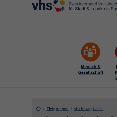
Skip to main content
Skip to page footer
Mensch &
Gesellschaft
K
G
Zielgruppen
vhs bewegt dich.