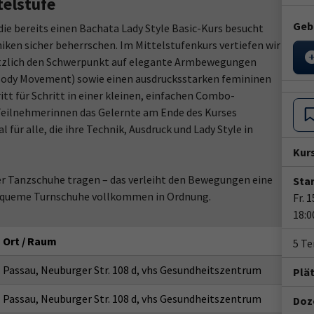
telstufe
Geb
die bereits einen Bachata Lady Style Basic-Kurs besucht
iken sicher beherrschen. Im Mittelstufenkurs vertiefen wir
sätzlich den Schwerpunkt auf elegante Armbewegungen
Body Movement) sowie einen ausdrucksstarken femininen
tt für Schritt in einer kleinen, einfachen Combo-
eilnehmerinnen das Gelernte am Ende des Kurses
 für alle, die ihre Technik, Ausdruck und Lady Style in
Kur
r Tanzschuhe tragen – das verleiht den Bewegungen eine
Star
 bequeme Turnschuhe vollkommen in Ordnung.
Fr. 
18:0
Ort / Raum
5 T
Passau, Neuburger Str. 108 d, vhs Gesundheitszentrum
Plä
Passau, Neuburger Str. 108 d, vhs Gesundheitszentrum
Doze