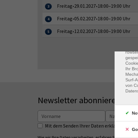
Freitag
•
29.01.2027
•
18:00–19:00 Uhr
3
Freitag
•
05.02.2027
•
18:00–19:00 Uhr
4
Freitag
•
12.02.2027
•
18:00–19:00 Uhr
5
Dat
Cooki
rowse
gespei
Cookie
Ihr Br
Mechan
Surf-A
von Co
Daten
Newsletter abonnieren
No
Mit dem Senden Ihrer Daten erklären Sie s
Go
Wie wir Ihre Daten verarbeiten, erfahren Sie in unsere