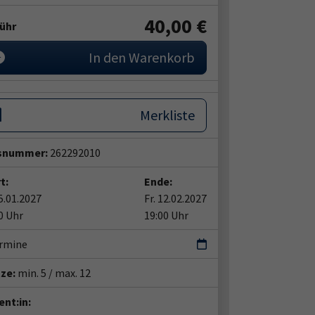
40,00 €
ühr
In den Warenkorb
Merkliste
snummer:
262292010
t:
Ende:
15.01.2027
Fr. 12.02.2027
0 Uhr
19:00 Uhr
ermine
tze:
min. 5 / max. 12
nt:in: