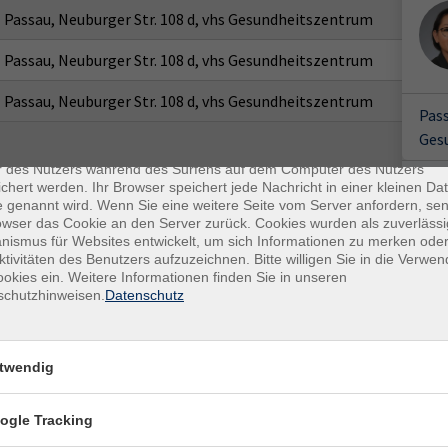
Passau, Neuburger Str. 108 d, vhs Gesundheitszentrum
Passau, Neuburger Str. 108 d, vhs Gesundheitszentrum
Passau, Neuburger Str. 108 d, vhs Gesundheitszentrum
Pass
enschutz
Ges
es sind kleine Datenmengen, die von einer Website gesendet und vo
r des Nutzers während des Surfens auf dem Computer des Nutzers
chert werden. Ihr Browser speichert jede Nachricht in einer kleinen Dat
 genannt wird. Wenn Sie eine weitere Seite vom Server anfordern, se
owser das Cookie an den Server zurück. Cookies wurden als zuverlässi
ismus für Websites entwickelt, um sich Informationen zu merken oder
ktivitäten des Benutzers aufzuzeichnen. Bitte willigen Sie in die Verwe
okies ein. Weitere Informationen finden Sie in unseren
schutzhinweisen.
Datenschutz
twendig
E-Mail Adresse
ich mit der Verarbeitung gemäß unseren Datenschutzbestimmungen
ogle Tracking
n
Datenschutzbestimmungen
.