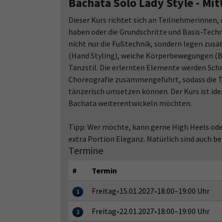
Bachata Solo Lady Style - Mit
Dieser Kurs richtet sich an Teilnehmerinnen, 
haben oder die Grundschritte und Basis-Techn
nicht nur die Fußtechnik, sondern legen zu
(Hand Styling), weiche Körperbewegungen (
Tanzstil. Die erlernten Elemente werden Schri
Choreografie zusammengeführt, sodass die T
tänzerisch umsetzen können. Der Kurs ist ideal
Bachata weiterentwickeln möchten.
Tipp: Wer möchte, kann gerne High Heels ode
extra Portion Eleganz. Natürlich sind auch
Termine
#
Termin
Freitag
•
15.01.2027
•
18:00–19:00 Uhr
1
Freitag
•
22.01.2027
•
18:00–19:00 Uhr
2