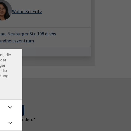
Wulan Sri-Fritz
×
au, Neuburger Str. 108 d, vhs
undheitszentrum
m Webb
ei, die
ndet
ger
 die
ndung
 eintragen
 einverstanden. *