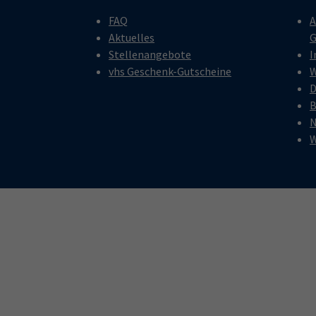
FAQ
A
Aktuelles
G
Stellenangebote
I
vhs Geschenk-Gutscheine
W
D
B
N
W