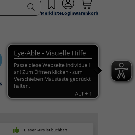
nstellen
Service & Info
Über uns
u for "Programm"
Submenu for "Außenstellen"
Submenu for "Service & Info"
Submenu for "Über 
Merkliste
Login
Warenkorb
&
Onlinekurse
s