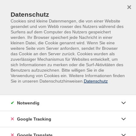
Skip to main content
Skip to page footer
×
Datenschutz
Cookies sind kleine Datenmengen, die von einer Website
gesendet und vom Webb rowser des Nutzers während des
Surfens auf dem Computer des Nutzers gespeichert
werden. Ihr Browser speichert jede Nachricht in einer
kleinen Datei, die Cookie genannt wird. Wenn Sie eine
weitere Seite vom Server anfordern, sendet Ihr Browser
das Cookie an den Server zurück. Cookies wurden als
zuverlässiger Mechanismus für Websites entwickelt, um
sich Informationen zu merken oder die Surf-Aktivitäten des
Benutzers aufzuzeichnen. Bitte willigen Sie in die
Zielgruppen
Junge vhs: Kultur
Verwendung von Cookies ein. Weitere Informationen finden
Sie in unseren Datenschutzhinweisen.
Datenschutz
Klavier / Keyboard
Klavier/Keyboard/ Gitarre
Notwendig
Einzelunterricht 30 Minuten 15,50 €
Einzelunterricht 45 Minuten 21,50 €
Google Tracking
Einzelunterricht 60 Minuten 26,00 €
Google Translate