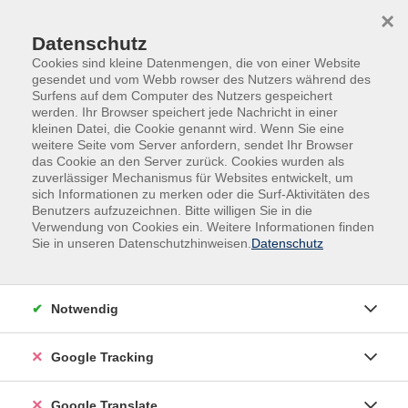
Skip to main content
Skip to page footer
×
Datenschutz
Cookies sind kleine Datenmengen, die von einer Website
gesendet und vom Webb rowser des Nutzers während des
Surfens auf dem Computer des Nutzers gespeichert
werden. Ihr Browser speichert jede Nachricht in einer
kleinen Datei, die Cookie genannt wird. Wenn Sie eine
weitere Seite vom Server anfordern, sendet Ihr Browser
das Cookie an den Server zurück. Cookies wurden als
zuverlässiger Mechanismus für Websites entwickelt, um
sich Informationen zu merken oder die Surf-Aktivitäten des
Benutzers aufzuzeichnen. Bitte willigen Sie in die
Sprachen
Deutsch als Fremdsprache
Verwendung von Cookies ein. Weitere Informationen finden
Sie in unseren Datenschutzhinweisen.
Datenschutz
Deutsch Intensivkurs A2 - Vormittag
Stufe A2
- 6 Wochen (120 UE)
Notwendig
Wichtig:
Vor diesem Kurs sollten Sie mindestens 100 Stunden
Google Tracking
Deutsch gelernt haben!
Google Translate