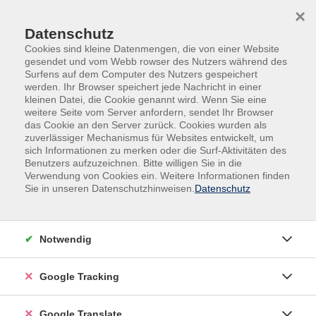
Skip to main content
Skip to page footer
×
Datenschutz
Cookies sind kleine Datenmengen, die von einer Website
gesendet und vom Webb rowser des Nutzers während des
Surfens auf dem Computer des Nutzers gespeichert
werden. Ihr Browser speichert jede Nachricht in einer
kleinen Datei, die Cookie genannt wird. Wenn Sie eine
weitere Seite vom Server anfordern, sendet Ihr Browser
das Cookie an den Server zurück. Cookies wurden als
zuverlässiger Mechanismus für Websites entwickelt, um
sich Informationen zu merken oder die Surf-Aktivitäten des
Benutzers aufzuzeichnen. Bitte willigen Sie in die
Sprachen
Deutsch als Fremdsprache
Verwendung von Cookies ein. Weitere Informationen finden
Abendkurse
Sie in unseren Datenschutzhinweisen.
Datenschutz
Deutsch Intensivkurs B1 - Abend
Stufe B1
- 10 Wochen (120 UE)
Notwendig
Wichtig:
Google Tracking
Vor diesem Kurs sollten Sie mindestens 200 Stunden
Deutsch gelernt haben!
Google Translate