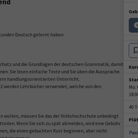
bend
Geb
Stunden Deutsch gelernt haben
tschatz und die Grundlagen der deutschen Grammatik, damit
Kur
en. Sie lesen einfache Texte und Sie üben die Aussprache.
em handlungsorientierten Unterricht.
Star
 A2 werden Lehrbücher verwendet, welche von den
Mo. 
18:0
40 
n wollen, müssen Sie das der Volkshochschule unbedingt
Plä
teilen. Wenn Sie sich zu spät abmelden, wird eine Gebühr
nen, die einen gebuchten Kurs beginnen, aber nicht
Pass