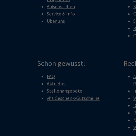
Außenstellen
K
Service & Info
G
Über uns
S
B
O
Schon gewusst!
Rec
FAQ
A
Aktuelles
G
Stellenangebote
I
vhs Geschenk-Gutscheine
W
D
B
N
W