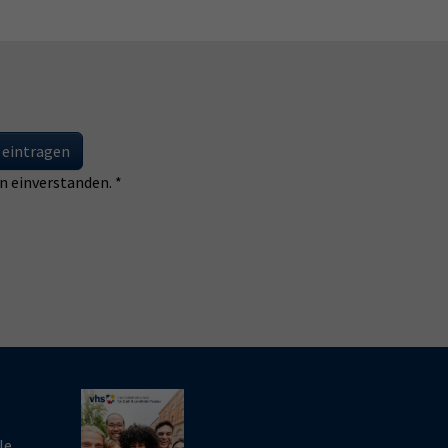
 eintragen
 einverstanden. *
le