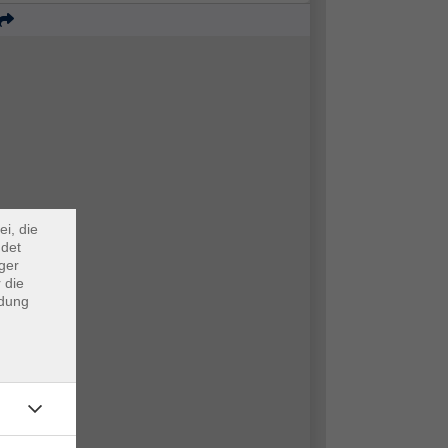
×
m Webb
ei, die
ndet
ger
 die
ndung