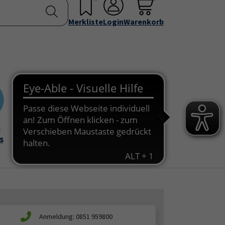
nstellen
Service & Info
Über uns
u for "Programm"
Submenu for "Außenstellen"
Submenu for "Service & Info"
Submenu for "Über 
Merkliste
Login
Warenkorb
&
Onlinekurse
s
Anmeldung: 0851 959800