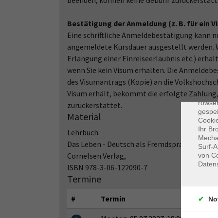
beenden, können keine Gebühr zurückersta
Bestätigung der Anmeldung (z. B. für ein V
Eine schriftliche Anmeldebestätigung kann n
angemeldete Kursdauer ausgestellt werden. We
Erlangung einer Einreiseerlaubnis etc.) erha
wenn Sie kein Visum erhalten. Die Anmeldeb
des Visumantrags (Kopie) an die Volkshochsc
Dat
Visum erhält, bekommt die erfolgte Zahlung,
Cooki
rowse
zurückerstattet.
gespei
Material
Cookie
Ihr Br
Lehrbuch:
Mechan
Das Leben - Deutsch als Fremdsprache A2 (G
Surf-A
Cornelsen Verlag,
von Co
Daten
ISBN 978-3-06-122090-7
Termine
#
Termin
No