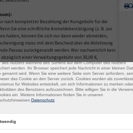
ttet bekommen.
isum):
ur nach kompletter Bezahlung der Kursgebühr für die
nn Sie eine schriftliche Anmeldebestätigung (z. B. zur
lten haben, können Sie sich nur dann wieder abmelden,
escheinigung muss mit dem Bescheid über die Ablehnung
hule Passau zurückgesandt werden. Wer nachweislich kein
enschutz
 abzüglich einer Verwaltungsgebühr von 30,00 €,
es sind kleine Datenmengen, die von einer Website gesendet und vo
r des Nutzers während des Surfens auf dem Computer des Nutzers
chert werden. Ihr Browser speichert jede Nachricht in einer kleinen Dat
 genannt wird. Wenn Sie eine weitere Seite vom Server anfordern, se
owser das Cookie an den Server zurück. Cookies wurden als zuverlässi
ismus für Websites entwickelt, um sich Informationen zu merken oder
esamtband: Kurs- und Übungsbuch),
ktivitäten des Benutzers aufzuzeichnen. Bitte willigen Sie in die Verwe
okies ein. Weitere Informationen finden Sie in unseren
schutzhinweisen.
Datenschutz
Ort / Raum
twendig