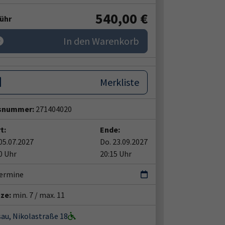
540,00 €
ühr
In den Warenkorb
Merkliste
snummer:
271404020
t:
Ende:
05.07.2027
Do. 23.09.2027
0 Uhr
20:15 Uhr
Termine
tze:
min. 7 / max. 11
au, Nikolastraße 18