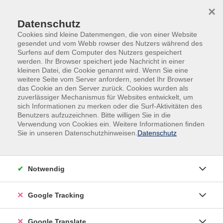
Skip to main content
Skip to page footer
×
Datenschutz
Cookies sind kleine Datenmengen, die von einer Website
gesendet und vom Webb rowser des Nutzers während des
Surfens auf dem Computer des Nutzers gespeichert
werden. Ihr Browser speichert jede Nachricht in einer
kleinen Datei, die Cookie genannt wird. Wenn Sie eine
weitere Seite vom Server anfordern, sendet Ihr Browser
das Cookie an den Server zurück. Cookies wurden als
zuverlässiger Mechanismus für Websites entwickelt, um
sich Informationen zu merken oder die Surf-Aktivitäten des
Benutzers aufzuzeichnen. Bitte willigen Sie in die
Onlinekurse
Soft Skills und Kompetenzen
Verwendung von Cookies ein. Weitere Informationen finden
Sie in unseren Datenschutzhinweisen.
Datenschutz
Stärke, Selbstvertrauen,
Überzeugungskraft und
Durchsetzungsvermögen
Notwendig
Selbstvertrauen ist die Grundlage, um klar zu handeln.
Überzeugungskraft öffnet Türen.
Google Tracking
Durchsetzungsvermögen sorgt dafür, dass Ihre Ideen
gehört und umgesetzt werden. Gemeinsam bilden sie
Google Translate