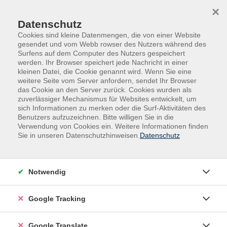
Skip to main content
Skip to page footer
×
Datenschutz
Cookies sind kleine Datenmengen, die von einer Website
gesendet und vom Webb rowser des Nutzers während des
Surfens auf dem Computer des Nutzers gespeichert
werden. Ihr Browser speichert jede Nachricht in einer
kleinen Datei, die Cookie genannt wird. Wenn Sie eine
weitere Seite vom Server anfordern, sendet Ihr Browser
das Cookie an den Server zurück. Cookies wurden als
zuverlässiger Mechanismus für Websites entwickelt, um
sich Informationen zu merken oder die Surf-Aktivitäten des
Benutzers aufzuzeichnen. Bitte willigen Sie in die
Onlinekurse
Soft Skills und Kompetenzen
Verwendung von Cookies ein. Weitere Informationen finden
Sie in unseren Datenschutzhinweisen.
Datenschutz
Canva-Workshop: Visuell starke
Präsentationen erstellen
Eine gute Präsentation ist mehr als nur Folien mit
Notwendig
Text. Sie sollte klar strukturiert, visuell ansprechend
und wirkungsvoll sein.
Google Tracking
In diesem praxisnahen Workshop wird vermittelt, wie
Google Translate