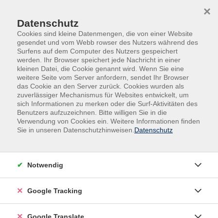
Skip to main content
Skip to page footer
×
Datenschutz
Cookies sind kleine Datenmengen, die von einer Website
gesendet und vom Webb rowser des Nutzers während des
Surfens auf dem Computer des Nutzers gespeichert
werden. Ihr Browser speichert jede Nachricht in einer
kleinen Datei, die Cookie genannt wird. Wenn Sie eine
weitere Seite vom Server anfordern, sendet Ihr Browser
das Cookie an den Server zurück. Cookies wurden als
zuverlässiger Mechanismus für Websites entwickelt, um
sich Informationen zu merken oder die Surf-Aktivitäten des
Benutzers aufzuzeichnen. Bitte willigen Sie in die
Onlinekurse
Digitales & IT
Verwendung von Cookies ein. Weitere Informationen finden
Sie in unseren Datenschutzhinweisen.
Datenschutz
InDesign CC - Grundlagen
(Selbstlernkurs)
Online-Selbstlernkurs am eigenen PC
Notwendig
In diesem Selbstlernkurs lernen Sie die grundlegenden
Google Tracking
Funktionen von Adobe InDesign kennen und erwerben
praxisorientierte Kenntnisse für die professionelle
Google Translate