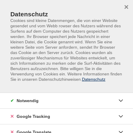
Skip to main content
Skip to page footer
×
Datenschutz
Cookies sind kleine Datenmengen, die von einer Website
gesendet und vom Webb rowser des Nutzers während des
Surfens auf dem Computer des Nutzers gespeichert
werden. Ihr Browser speichert jede Nachricht in einer
kleinen Datei, die Cookie genannt wird. Wenn Sie eine
weitere Seite vom Server anfordern, sendet Ihr Browser
das Cookie an den Server zurück. Cookies wurden als
zuverlässiger Mechanismus für Websites entwickelt, um
sich Informationen zu merken oder die Surf-Aktivitäten des
Benutzers aufzuzeichnen. Bitte willigen Sie in die
Onlinekurse
Beruf & Digitales
Verwendung von Cookies ein. Weitere Informationen finden
Sie in unseren Datenschutzhinweisen.
Datenschutz
Personalwirtschaft
Xpert Business OnlineSeminar:
- 20 Kursabende
Notwendig
- mit Durchführungsgarantie des Xpert Business-
Lernnetzes
Google Tracking
- als Live-Webinar im virtuellen Webinarraum
- mit dem dazugehörigen Kursmaterial
Google Translate