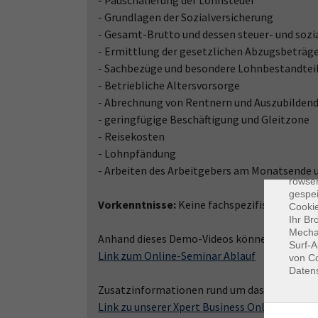
- Pauschalierung der Lohnsteuer
- Grundlagen der Sozialversicherung
- Gesamt-Brutto und dessen steuer- und sozi
- Ermittlung der gesetzlichen Abzugsbeträg
- Sachbezüge und besondere Lohnbestandtei
- Betriebliche Altersvorsorge
- Abrechnung von Rentnern und Auszubilden
- geringfügige Beschäftigung und Gleitzone
- Reisekosten
Dat
- Lohnpfändung
Cooki
- Arbeiten des Arbeitgebers am Monatsende
rowse
gespei
Vorkenntnisse:
Keine fachspezifischen Vorke
Cookie
Ihr Br
Mechan
Anhand dieses Demo-Videos können Sie sich ei
Surf-A
Link zum Online-Seminar Ablauf
von Co
Daten
Zusatzinformationen rund um das Thema Xper
Link zu unserer Xpert Business Online-Semina