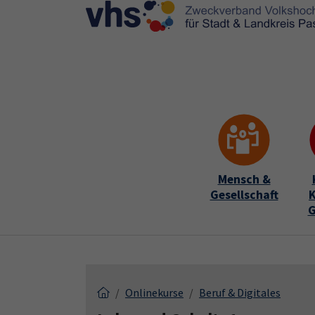
Skip to main content
Skip to page footer
Mensch &
Gesellschaft
K
G
Onlinekurse
Beruf & Digitales