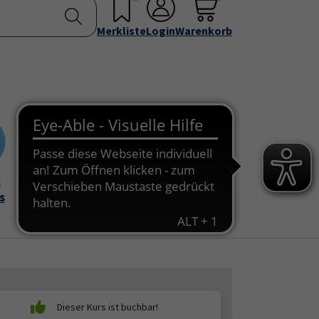
nstellen
Service & Info
Über uns
u for "Programm"
Submenu for "Außenstellen"
Submenu for "Service & Info"
Submenu for "Über 
Merkliste
Login
Warenkorb
&
Onlinekurse
s