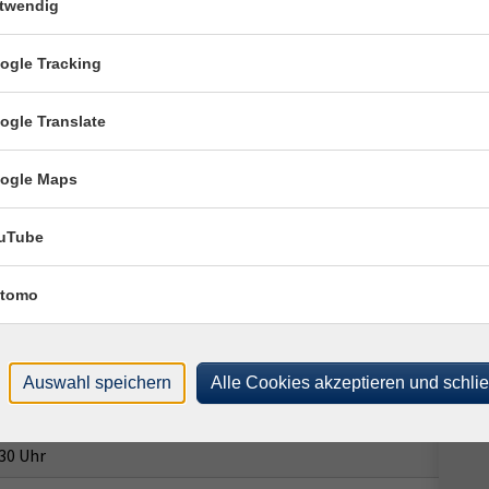
twendig
Ort / Raum
ogle Tracking
 Uhr
ogle Translate
30 Uhr
ogle Maps
 Uhr
30 Uhr
uTube
 Uhr
tomo
30 Uhr
 Uhr
Auswahl speichern
Alle Cookies akzeptieren und schli
 Uhr
30 Uhr