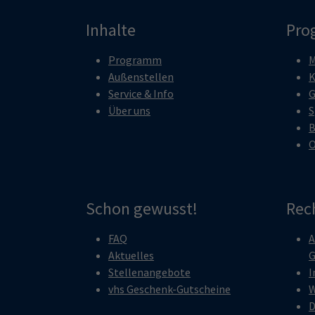
Inhalte
Pro
Programm
M
Außenstellen
K
Service & Info
G
Über uns
S
B
O
Schon gewusst!
Rec
FAQ
A
Aktuelles
G
Stellenangebote
I
vhs Geschenk-Gutscheine
W
D