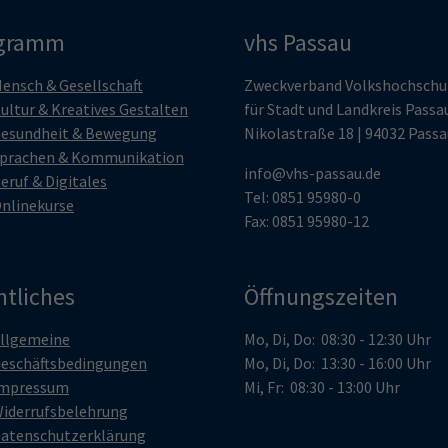
gramm
vhs Passau
ensch & Gesellschaft
Zweckverband Volkshochschu
ultur & Kreatives Gestalten
für Stadt und Landkreis Passa
esundheit & Bewegung
Nikolastraße 18 | 94032 Passa
prachen & Kommunikation
info@vhs-passau.de
eruf & Digitales
Tel: 0851 95980-0
nlinekurse
Fax: 0851 95980-12
htliches
Öffnungszeiten
llgemeine
Mo, Di, Do: 08:30 - 12:30 Uhr
eschäftsbedingungen
Mo, Di, Do: 13:30 - 16:00 Uhr
mpressum
Mi, Fr: 08:30 - 13:00 Uhr
iderrufsbelehrung
atenschutzerklärung