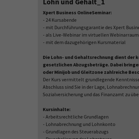
Lohn und Gehalt_1
Xpert Business OnlineSeminar:
- 24 Kursabende
- mit Durchführungsgarantie des Xpert Busi
- als Live-Webinar im virtuellen Webinarraum
- mit dem dazugehörigen Kursmaterial
Die Lohn- und Gehaltsrechnung dient der k
gesetzlichen Abzugsbeträge. Dabei bringe
oder Minijob und Gleitzone zahlreiche Beso
Der Kurs vermittelt grundlegende Kenntniss
Abschluss sind Sie in der Lage, Lohnabrechnu
Sozialversicherung und das Finanzamt zu übe
Kursinhalte:
- Arbeitsrechtliche Grundlagen
- Lohnabrechnung und Lohnkonto
- Grundlagen des Steuerabzugs