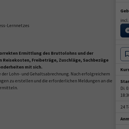
Geb
incl
ness-Lernnetzes
orrekten Ermittlung des Bruttolohns und der
n Reisekosten, Freibeträge, Zuschläge, Sachbezüge
nderheiten mit sich.
Kur
e der Lohn- und Gehaltsabrechnung. Nach erfolgreichem
ngen zu erstellen und die erforderlichen Meldungen an die
Star
rmitteln.
Di. 
18:3
24 
Anm