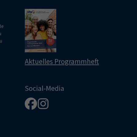
le
u
u
Aktuelles Programmheft
Social-Media