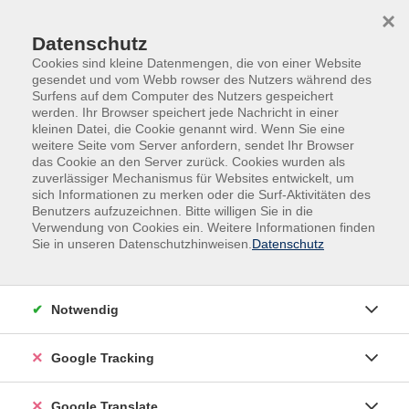
Skip to main content
Skip to page footer
×
Datenschutz
Cookies sind kleine Datenmengen, die von einer Website
gesendet und vom Webb rowser des Nutzers während des
Surfens auf dem Computer des Nutzers gespeichert
werden. Ihr Browser speichert jede Nachricht in einer
kleinen Datei, die Cookie genannt wird. Wenn Sie eine
weitere Seite vom Server anfordern, sendet Ihr Browser
das Cookie an den Server zurück. Cookies wurden als
zuverlässiger Mechanismus für Websites entwickelt, um
sich Informationen zu merken oder die Surf-Aktivitäten des
Benutzers aufzuzeichnen. Bitte willigen Sie in die
Onlinekurse
Beruf & Digitales
Verwendung von Cookies ein. Weitere Informationen finden
Sie in unseren Datenschutzhinweisen.
Datenschutz
Controlling
Xpert Business OnlineSeminar:
- 20 Kursabende
Notwendig
- mit Durchführungsgarantie des Xpert Business-
Lernnetzes
Google Tracking
- als Live-Webinar im virtuellen Webinarraum
- mit dem dazugehörigen Kursmaterial
Google Translate