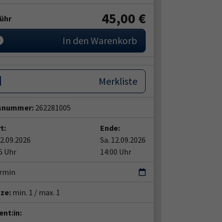
45,00 €
ühr
In den Warenkorb
Merkliste
snummer:
262281005
t:
Ende:
12.09.2026
Sa. 12.09.2026
5 Uhr
14:00 Uhr
ermin
tze:
min. 1 / max. 1
nt:in: