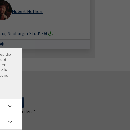
Hubert Hofherr
×
sau, Neuburger Straße 60
m Webb
ei, die
ndet
ger
 die
ndung
 eintragen
 einverstanden. *