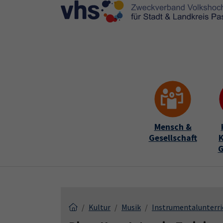
Skip to main content
Skip to page footer
Mensch &
Gesellschaft
K
G
Kultur
Musik
Instrumentalunterri