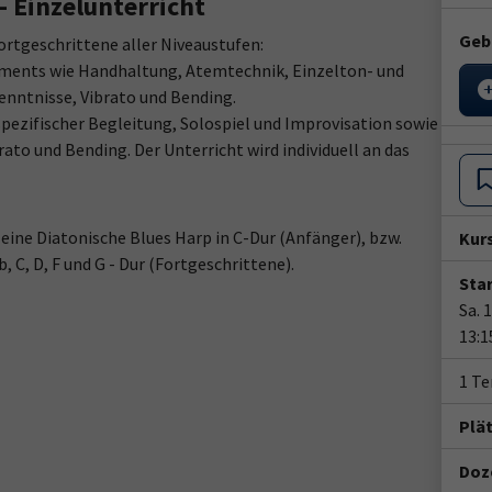
- Einzelunterricht
Geb
ortgeschrittene aller Niveaustufen:
uments wie Handhaltung, Atemtechnik, Einzelton- und
enntnisse, Vibrato und Bending.
gspezifischer Begleitung, Solospiel und Improvisation sowie
ato und Bending. Der Unterricht wird individuell an das
eine Diatonische Blues Harp in C-Dur (Anfänger), bzw.
Kur
 C, D, F und G - Dur (Fortgeschrittene).
Star
Sa. 
13:1
1 T
Plä
Doze