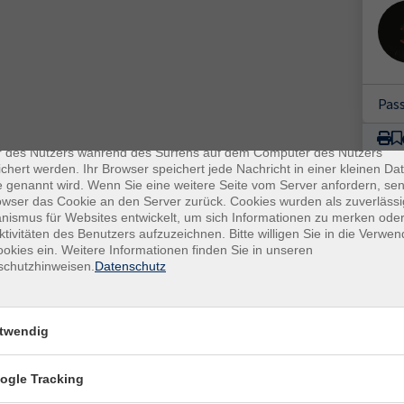
Pas
enschutz
es sind kleine Datenmengen, die von einer Website gesendet und vo
r des Nutzers während des Surfens auf dem Computer des Nutzers
chert werden. Ihr Browser speichert jede Nachricht in einer kleinen Dat
 genannt wird. Wenn Sie eine weitere Seite vom Server anfordern, se
owser das Cookie an den Server zurück. Cookies wurden als zuverlässi
ismus für Websites entwickelt, um sich Informationen zu merken oder
ktivitäten des Benutzers aufzuzeichnen. Bitte willigen Sie in die Verwe
okies ein. Weitere Informationen finden Sie in unseren
schutzhinweisen.
Datenschutz
E-Mail Adresse
twendig
ich mit der Verarbeitung gemäß unseren Datenschutzbestimmungen
ogle Tracking
n
Datenschutzbestimmungen
.