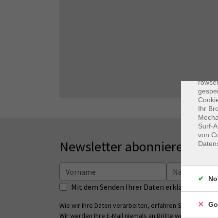
Dat
Cooki
rowse
gespei
Cookie
Ihr Br
Mechan
Surf-A
von Co
Newsletter abonnieren
Daten
No
Mit dem Senden Ihrer Daten erklären Sie s
Go
Wie wir Ihre Daten verarbeiten, erfahren Sie in unsere
Wir werden Ihre E-Mail niemals an Dritte weitergeben.