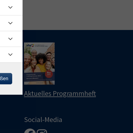
le
u
u
eßen
Aktuelles Programmheft
Social-Media