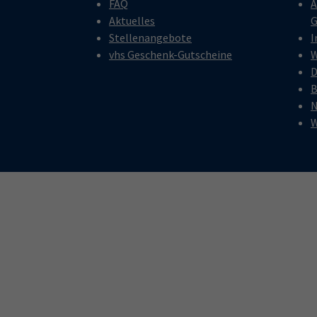
FAQ
A
Aktuelles
G
Stellenangebote
I
vhs Geschenk-Gutscheine
W
D
B
N
W