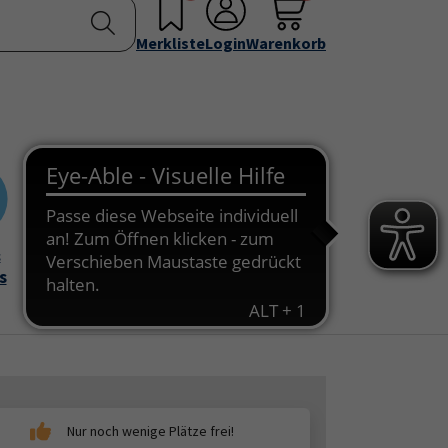
nstellen
Service & Info
Über uns
u for "Programm"
Submenu for "Außenstellen"
Submenu for "Service & Info"
Submenu for "Über 
Merkliste
Login
Warenkorb
&
Onlinekurse
s