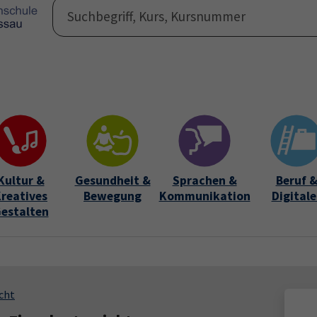
Programm
Auße
Submen
Kultur &
Gesundheit &
Sprachen &
Beruf 
reatives
Bewegung
Kommunikation
Digitale
estalten
cht