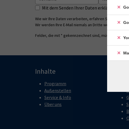
Mit dem Senden Ihrer Daten erklären Sie s
Go
Wie wir Ihre Daten verarbeiten, erfahren Sie in unsere
Go
Wir werden Ihre E-Mail niemals an Dritte weitergeben.
Felder, die mit * gekennzeichnet sind, müssen ausgefü
Yo
Ma
Inhalte
Pro
Programm
M
Außenstellen
K
Service & Info
G
Über uns
S
B
O