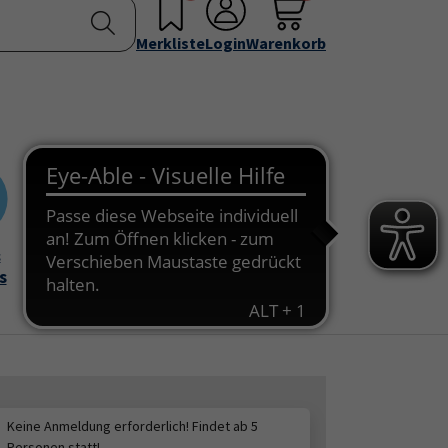
nstellen
Service & Info
Über uns
u for "Programm"
Submenu for "Außenstellen"
Submenu for "Service & Info"
Submenu for "Über 
Merkliste
Login
Warenkorb
&
Onlinekurse
s
Keine Anmeldung erforderlich! Findet ab 5
Personen statt!