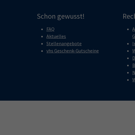
Schon gewusst!
Rec
FAQ
A
Aktuelles
G
Stellenangebote
I
vhs Geschenk-Gutscheine
W
D
B
N
W