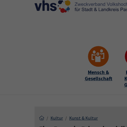
Skip to main content
Skip to page footer
Mensch &
Gesellschaft
K
G
Kultur
Kunst & Kultur