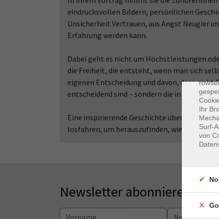
In ihrem Vortrag nimmt sie die Zuhörerinnen
eindrucksvollen Bildern, persönlichen Gesch
Unsicherheit Vertrauen, aus Angst Neugier un
Erfahrung werden kann.
Dabei geht es nicht um Höchstleistungen ode
Dat
die Freiheit, die entsteht, wenn man sich sel
Cooki
eigenen Entscheidung und davon, dass nicht 
rowse
gespei
entscheidend sind – sondern die innere Haltu
Cookie
Ihr Br
Eine inspirierende Geschichte über Mut, Be
Mechan
Surf-A
losfahren, um herauszufinden, wie weit ma
von Co
Daten
No
Newsletter abonnieren
Go