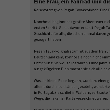
Eine Frau, ein Fahrrad und d
Reisevortrag von Pegah Tavakkolkhah: Eine Fr
Manchmal beginnt das größte Abenteuer nich
ersten Schritt. Genau davon erzählt Pegah T
Geschichte für alle, die schon einmal davon 
gezögert haben.
Pegah Tavakkolkhah stammt aus dem Iran und 
Deutschland kam, konnte sie noch nicht einma
Entschluss: Sie wollte losfahren. Ohne jahre
ausgeklügelten Plan machte sie sich alleine 
Was als kleine Reise begann, wurde zu einer
alleine durch neun Länder geradelt, wandert
in Portugal. Sie schlief in Wäldern, vertrau
Wege, die in keiner Karte verzeichnet waren.