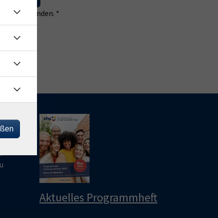
 einverstanden. *
eßen
le
u
u
Aktuelles Programmheft