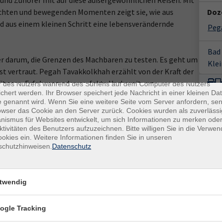
 und Zuhörer mit auf diese außergewöhnlichen Reisen. Mit
ichten und bewegenden Momenten zeigt sie, wie aus
Doze
d aus einem kleinen Schritt eine lebensverändernde
Peg
Bad
r darum, die Grenzen des Machbaren zu testen. Es geht um
enschutz
Klei
bst vertraut. Pegah Tavakkolkhah erzählt von der Kraft der
es sind kleine Datenmengen, die von einer Website gesendet und vo
Fitness, Erfahrung oder perfekte Vorbereitung
r des Nutzers während des Surfens auf dem Computer des Nutzers
chert werden. Ihr Browser speichert jede Nachricht in einer kleinen Dat
ng.
 genannt wird. Wenn Sie eine weitere Seite vom Server anfordern, se
owser das Cookie an den Server zurück. Cookies wurden als zuverlässi
gegnungen und die Erkenntnis: Manchmal muss man einfach
ismus für Websites entwickelt, um sich Informationen zu merken oder
ktivitäten des Benutzers aufzuzeichnen. Bitte willigen Sie in die Verwe
n kommen kann.
okies ein. Weitere Informationen finden Sie in unseren
schutzhinweisen.
Datenschutz
twendig
ogle Tracking
E-Mail Adresse