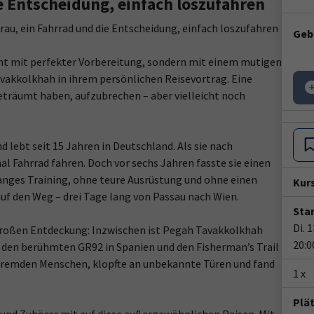
ie Entscheidung, einfach loszufahren
au, ein Fahrrad und die Entscheidung, einfach loszufahren
Geb
t mit perfekter Vorbereitung, sondern mit einem mutigen
avakkolkhah in ihrem persönlichen Reisevortrag. Eine
geträumt haben, aufzubrechen – aber vielleicht noch
lebt seit 15 Jahren in Deutschland. Als sie nach
l Fahrrad fahren. Doch vor sechs Jahren fasste sie einen
langes Training, ohne teure Ausrüstung und ohne einen
Kur
auf den Weg – drei Tage lang von Passau nach Wien.
Star
Di. 
 großen Entdeckung: Inzwischen ist Pegah Tavakkolkhah
20:0
e den berühmten GR92 in Spanien und den Fisherman’s Trail
te fremden Menschen, klopfte an unbekannte Türen und fand
1 x
Plä