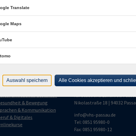
ich mit der Verarbeitung gemäß unseren Datenschutzbestimmungen
ogle Translate
n
Datenschutzbestimmungen
.
ogle Maps
llt werden.
uTube
tomo
gramm
vhs Passau
Auswahl speichern
Alle Cookies akzeptieren und schli
ensch & Gesellschaft
Zweckverband Volkshochschu
ultur & Kreatives Gestalten
für Stadt und Landkreis Passa
esundheit & Bewegung
Nikolastraße 18 | 94032 Passa
prachen & Kommunikation
info@vhs-passau.de
eruf & Digitales
Tel: 0851 95980-0
nlinekurse
Fax: 0851 95980-12