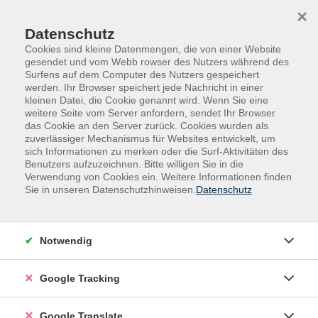
Skip to main content
Skip to page footer
×
Datenschutz
Cookies sind kleine Datenmengen, die von einer Website
gesendet und vom Webb rowser des Nutzers während des
Surfens auf dem Computer des Nutzers gespeichert
werden. Ihr Browser speichert jede Nachricht in einer
kleinen Datei, die Cookie genannt wird. Wenn Sie eine
weitere Seite vom Server anfordern, sendet Ihr Browser
das Cookie an den Server zurück. Cookies wurden als
zuverlässiger Mechanismus für Websites entwickelt, um
sich Informationen zu merken oder die Surf-Aktivitäten des
Benutzers aufzuzeichnen. Bitte willigen Sie in die
Kultur
Kreativität & DIY
Verwendung von Cookies ein. Weitere Informationen finden
Sie in unseren Datenschutzhinweisen.
Datenschutz
Nähmaschinenführerschein-Party:
Kindernähkurs - ab 6 Jahre (Grundkurs)
Willkommen zum Vorkurs Nähmaschinenführerschein-
Notwendig
Party! Tina, Montessoripädagogin, Schneiderin und
leidenschaftliche Nähprofi, freut sich darauf, Kinder
Google Tracking
spielerisch mit einer Einfädelgeschichte in die Welt des
Nähens einzuführen. Dieser Kurs ist der Einstieg für die
Google Translate