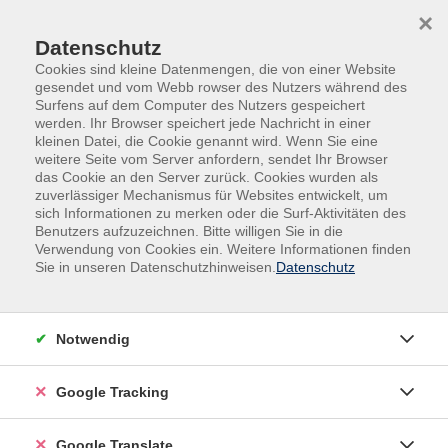
Skip to main content
Skip to page footer
×
Datenschutz
Cookies sind kleine Datenmengen, die von einer Website
gesendet und vom Webb rowser des Nutzers während des
Surfens auf dem Computer des Nutzers gespeichert
werden. Ihr Browser speichert jede Nachricht in einer
kleinen Datei, die Cookie genannt wird. Wenn Sie eine
weitere Seite vom Server anfordern, sendet Ihr Browser
das Cookie an den Server zurück. Cookies wurden als
zuverlässiger Mechanismus für Websites entwickelt, um
sich Informationen zu merken oder die Surf-Aktivitäten des
Benutzers aufzuzeichnen. Bitte willigen Sie in die
Kultur
Galerien
Verwendung von Cookies ein. Weitere Informationen finden
Ausstellungen Stadt und Landkreis Passau
Sie in unseren Datenschutzhinweisen.
Datenschutz
Spuren
Axel Eggert - Malerei
Notwendig
Eröffnung: Samstag. 05. September 2026 um 18 Uhr
Google Tracking
Ausstellung: 05.09. - 26.09. 2026
Google Translate