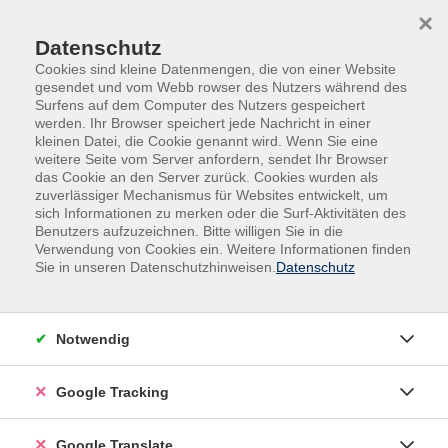
Skip to main content
Skip to page footer
×
Datenschutz
Cookies sind kleine Datenmengen, die von einer Website
gesendet und vom Webb rowser des Nutzers während des
Surfens auf dem Computer des Nutzers gespeichert
werden. Ihr Browser speichert jede Nachricht in einer
kleinen Datei, die Cookie genannt wird. Wenn Sie eine
weitere Seite vom Server anfordern, sendet Ihr Browser
das Cookie an den Server zurück. Cookies wurden als
zuverlässiger Mechanismus für Websites entwickelt, um
sich Informationen zu merken oder die Surf-Aktivitäten des
Benutzers aufzuzeichnen. Bitte willigen Sie in die
Gesundheit
Seminare & Vorträge
Vorträge
Verwendung von Cookies ein. Weitere Informationen finden
Sie in unseren Datenschutzhinweisen.
Datenschutz
Vortrag: Arthrose verstehen -
Möglichkeiten der Naturheilkunde
Was begünstigt Arthrose und welche
Notwendig
Einflussmöglichkeiten gibt es? Der Vortrag gibt einen
Überblick über Ursachen, Prävention und
Google Tracking
naturheilkundliche Therapiekonzepte bei
Gelenkbeschwerden
Google Translate