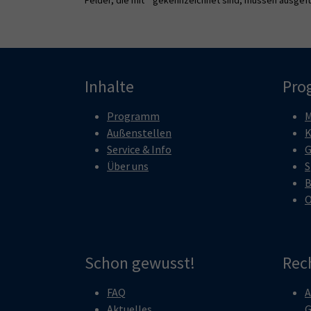
Inhalte
Pro
Programm
M
Außenstellen
K
Service & Info
G
Über uns
S
B
O
Schon gewusst!
Rec
FAQ
A
Aktuelles
G