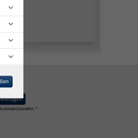
eßen
 eintragen
 einverstanden. *