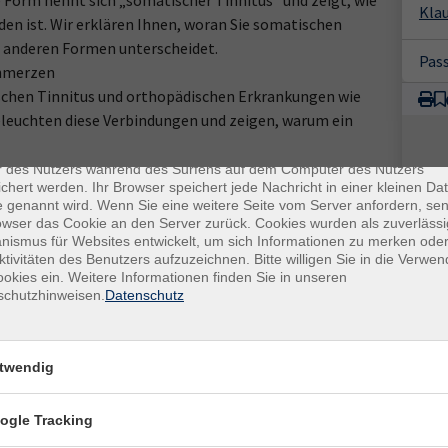
Form nennt sich „somatischer Tinnitus“ und zeigt, wie
Klau
n ist. Wir erklären Ihnen, woran Sie somatischen
n anderen Formen unterscheidet.
Pas
chmerzen
chen Tinnitus und orthopädischen Erkrankungen wie
leuchten diese Verbindungen und zeigen, warum ein
enschutz
es sind kleine Datenmengen, die von einer Website gesendet und vo
r des Nutzers während des Surfens auf dem Computer des Nutzers
chert werden. Ihr Browser speichert jede Nachricht in einer kleinen Dat
 genannt wird. Wenn Sie eine weitere Seite vom Server anfordern, se
owser das Cookie an den Server zurück. Cookies wurden als zuverlässi
rten
ismus für Websites entwickelt, um sich Informationen zu merken oder
ktivitäten des Benutzers aufzuzeichnen. Bitte willigen Sie in die Verwe
okies ein. Weitere Informationen finden Sie in unseren
bessern
schutzhinweisen.
Datenschutz
n Sie vorbei, hören Sie rein.
twendig
ogle Tracking