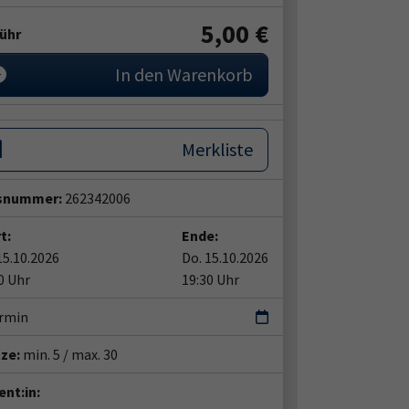
5,00 €
ühr
In den Warenkorb
Merkliste
snummer:
262342006
t:
Ende:
15.10.2026
Do. 15.10.2026
0 Uhr
19:30 Uhr
ermin
tze:
min. 5 / max. 30
nt:in: