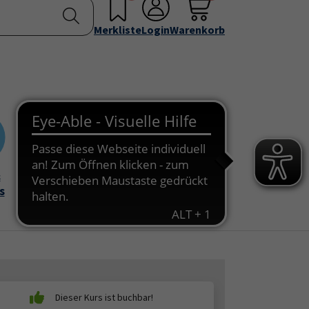
nstellen
Service & Info
Über uns
u for "Programm"
Submenu for "Außenstellen"
Submenu for "Service & Info"
Submenu for "Über 
Merkliste
Login
Warenkorb
&
Onlinekurse
s