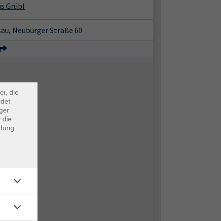
s Grübl
sau, Neuburger Straße 60
×
m Webb
ei, die
ndet
ger
 die
ndung