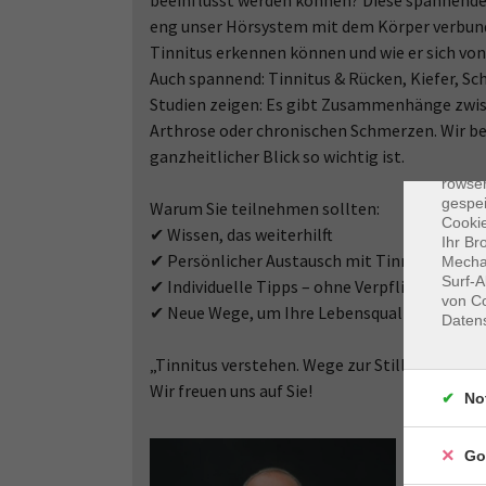
beeinflusst werden können? Diese spannende 
eng unser Hörsystem mit dem Körper verbunde
Tinnitus erkennen können und wie er sich vo
Auch spannend: Tinnitus & Rücken, Kiefer, S
Studien zeigen: Es gibt Zusammenhänge zwis
Arthrose oder chronischen Schmerzen. Wir be
Dat
ganzheitlicher Blick so wichtig ist.
Cooki
rowse
gespei
Warum Sie teilnehmen sollten:
Cookie
✔ Wissen, das weiterhilft
Ihr Br
✔ Persönlicher Austausch mit Tinnitus-Expe
Mechan
Surf-A
✔ Individuelle Tipps – ohne Verpflichtungen
von Co
✔ Neue Wege, um Ihre Lebensqualität zu ver
Daten
„Tinnitus verstehen. Wege zur Stille.“ – Komme
Wir freuen uns auf Sie!
No
Go