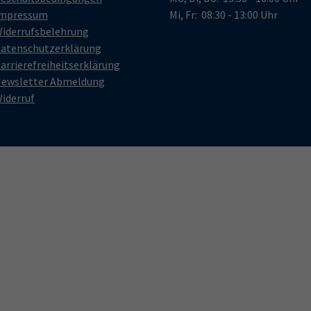
mpressum
Mi, Fr: 08:30 - 13:00 Uhr
iderrufsbelehrung
atenschutzerklärung
arrierefreiheitserklärung
ewsletter Abmeldung
iderruf