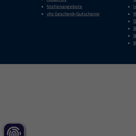
Stellenangebote
I
vhs Geschenk-Gutscheine
W
D
B
N
W