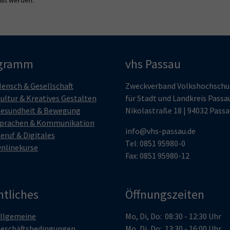
gramm
vhs Passau
ensch & Gesellschaft
Zweckverband Volkshochschu
ultur & Kreatives Gestalten
für Stadt und Landkreis Passa
esundheit & Bewegung
Nikolastraße 18 | 94032 Passa
prachen & Kommunikation
info@vhs-passau.de
eruf & Digitales
Tel: 0851 95980-0
nlinekurse
Fax: 0851 95980-12
htliches
Öffnungszeiten
llgemeine
Mo, Di, Do: 08:30 - 12:30 Uhr
eschäftsbedingungen
Mo, Di, Do: 13:30 - 16:00 Uhr