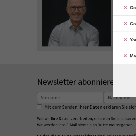
Go
Go
Yo
Ma
Newsletter abonnieren
Mit dem Senden Ihrer Daten erklären Sie s
Wie wir Ihre Daten verarbeiten, erfahren Sie in unsere
Wir werden Ihre E-Mail niemals an Dritte weitergeben.
Felder, die mit * gekennzeichnet sind, müssen ausgefü