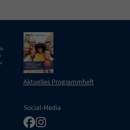
le
u
u
Aktuelles Programmheft
Social-Media