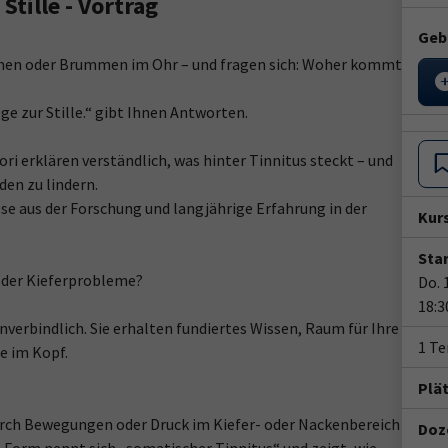
Stille - Vortrag
Geb
chen oder Brummen im Ohr – und fragen sich: Woher kommt
e zur Stille.“ gibt Ihnen Antworten.
i erklären verständlich, was hinter Tinnitus steckt – und
en zu lindern.
sse aus der Forschung und langjährige Erfahrung in der
Kur
Star
oder Kieferprobleme?
Do. 
18:3
verbindlich. Sie erhalten fundiertes Wissen, Raum für Ihre
1 T
e im Kopf.
Plä
rch Bewegungen oder Druck im Kiefer- oder Nackenbereich
Doze