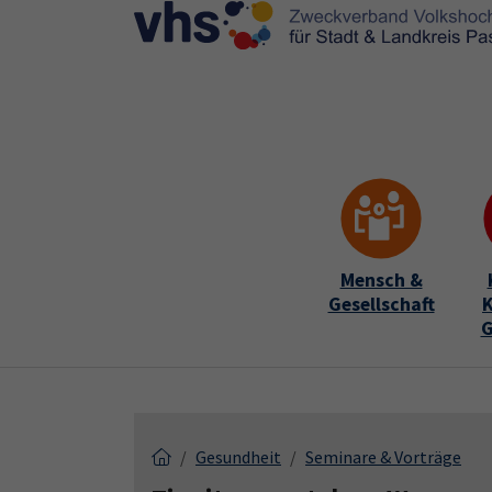
Skip to main content
Skip to page footer
Mensch &
Gesellschaft
K
G
Gesundheit
Seminare & Vorträge