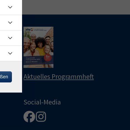
le
u
u
Aktuelles Programmheft
eßen
Social-Media