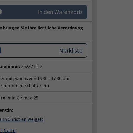
In den Warenkorb
e bringen Sie Ihre ärztliche Verordnung
Merkliste
snummer:
262321012
r mittwochs von 16:30 - 17:30 Uhr
sgenommen Schulferien)
tze:
min. 8 / max. 25
nt:in:
ann Christian Weigelt
ek Nolte