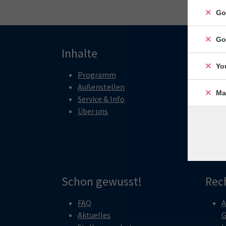
Go
Go
Inhalte
Pro
Yo
Programm
M
Außenstellen
K
Ma
Service & Info
G
Über uns
S
B
O
Schon gewusst!
Rec
FAQ
A
Aktuelles
G