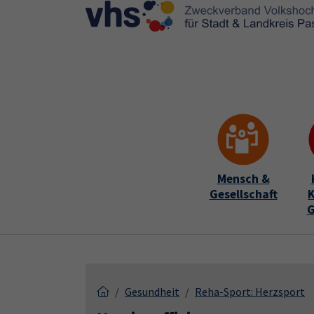
Skip to main content
Skip to page footer
Mensch &
Gesellschaft
K
G
Gesundheit
Reha-Sport: Herzsport