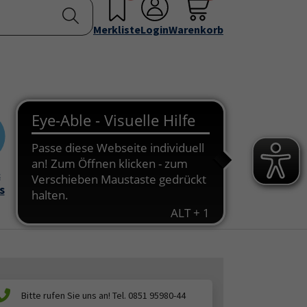
nstellen
Service & Info
Über uns
u for "Programm"
Submenu for "Außenstellen"
Submenu for "Service & Info"
Submenu for "Über 
Merkliste
Login
Warenkorb
&
Onlinekurse
s
Bitte rufen Sie uns an! Tel. 0851 95980-44