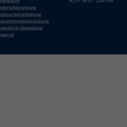
mpressum
Mi, Fr: 08:30 - 13:00 Uhr
iderrufsbelehrung
atenschutzerklärung
arrierefreiheitserklärung
ewsletter Abmeldung
iderruf