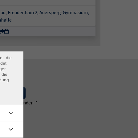
sau, Freudenhain 2, Auersperg-Gymnasium,
nhalle
×
m Webb
ei, die
ndet
ger
 die
ndung
 eintragen
 einverstanden. *