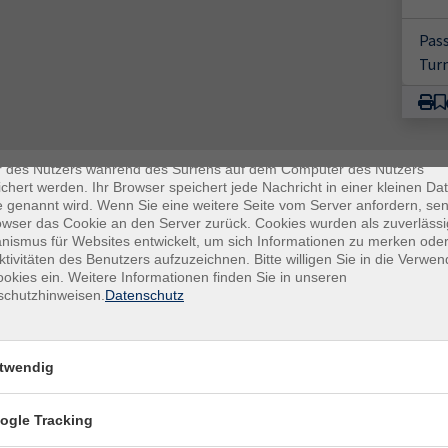
Pas
Tur
enschutz
es sind kleine Datenmengen, die von einer Website gesendet und vo
r des Nutzers während des Surfens auf dem Computer des Nutzers
chert werden. Ihr Browser speichert jede Nachricht in einer kleinen Dat
 genannt wird. Wenn Sie eine weitere Seite vom Server anfordern, se
owser das Cookie an den Server zurück. Cookies wurden als zuverlässi
ismus für Websites entwickelt, um sich Informationen zu merken oder
ktivitäten des Benutzers aufzuzeichnen. Bitte willigen Sie in die Verwe
okies ein. Weitere Informationen finden Sie in unseren
schutzhinweisen.
Datenschutz
E-Mail Adresse
ich mit der Verarbeitung gemäß unseren Datenschutzbestimmungen
twendig
n
Datenschutzbestimmungen
.
ogle Tracking
llt werden.