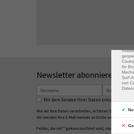
Dat
Cooki
rowse
gespei
Cookie
Ihr Br
Newsletter abonnieren
Mechan
Surf-A
von Co
Daten
Mit dem Senden Ihrer Daten erklären Sie s
No
Wie wir Ihre Daten verarbeiten, erfahren Sie in unsere
Wir werden Ihre E-Mail niemals an Dritte weitergeben.
Go
Felder, die mit * gekennzeichnet sind, müssen ausgefü