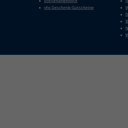
Stellenangebote
I
vhs Geschenk-Gutscheine
W
D
B
N
W