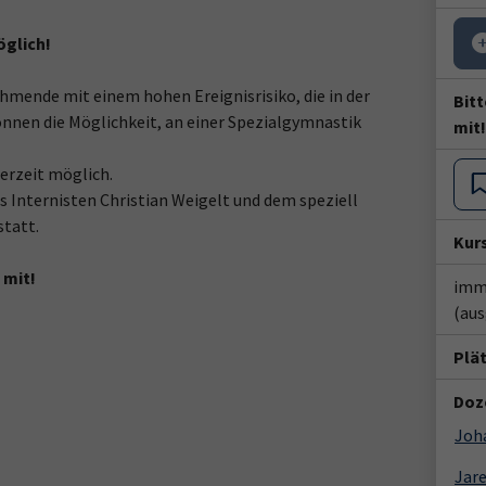
öglich!
hmende mit einem hohen Ereignisrisiko, die in der
Bitt
nnen die Möglichkeit, an einer Spezialgymnastik
mit!
derzeit möglich.
s Internisten Christian Weigelt und dem speziell
statt.
Kur
 mit!
imme
(au
Plä
Doze
Joh
Jar