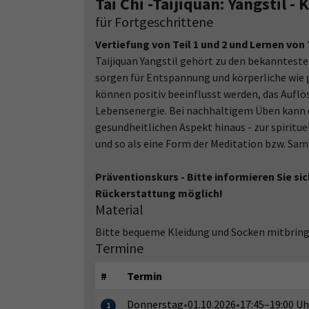
Tai Chi -Taijiquan: Yangstil -
für Fortgeschrittene
Vertiefung von Teil 1 und 2 und Lernen von T
Taijiquan Yangstil gehört zu den bekanntes
sorgen für Entspannung und körperliche wie 
können positiv beeinflusst werden, das Auflö
Lebensenergie. Bei nachhaltigem Üben kann di
gesundheitlichen Aspekt hinaus - zur spirit
und so als eine Form der Meditation bzw. S
Präventionskurs - Bitte informieren Sie si
Rückerstattung möglich!
Material
Bitte bequeme Kleidung und Socken mitbring
Termine
#
Termin
Donnerstag
•
01.10.2026
•
17:45–19:00 Uh
1