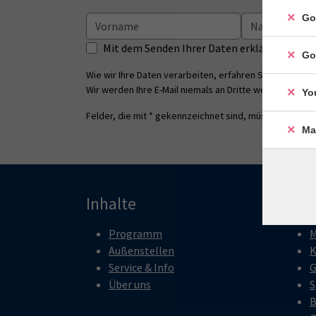
Go
Mit dem Senden Ihrer Daten erklären Sie s
Go
Wie wir Ihre Daten verarbeiten, erfahren Sie in unsere
Wir werden Ihre E-Mail niemals an Dritte weitergeben.
Yo
Felder, die mit * gekennzeichnet sind, müssen ausgefü
Ma
Inhalte
Pro
Programm
M
Außenstellen
K
Service & Info
G
Über uns
S
B