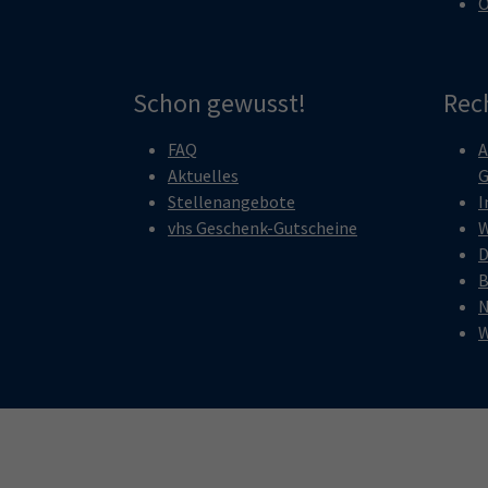
O
Schon gewusst!
Rec
FAQ
A
Aktuelles
G
Stellenangebote
I
vhs Geschenk-Gutscheine
W
D
B
N
W