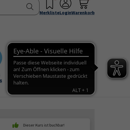
nstellen
Service & Info
Über uns
u for "Programm"
Submenu for "Außenstellen"
Submenu for "Service & Info"
Submenu for "Über 
Merkliste
Login
Warenkorb
&
Onlinekurse
s