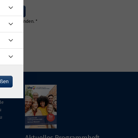
 eintragen
 einverstanden. *
eßen
le
u
u
Aktuelles Programmheft