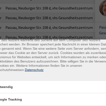
r
Passau, Neuburger Str. 108 d, vhs Gesundheitszentrum
r
Passau, Neuburger Str. 108 d, vhs Gesundheitszentrum
Pass
r
Passau, Neuburger Str. 108 d, vhs Gesundheitszentrum
enschutz
Ges
es sind kleine Datenmengen, die von einer Website gesendet und vo
r
Passau, Neuburger Str. 108 d, vhs Gesundheitszentrum
r des Nutzers während des Surfens auf dem Computer des Nutzers
chert werden. Ihr Browser speichert jede Nachricht in einer kleinen Dat
r
Passau, Neuburger Str. 108 d, vhs Gesundheitszentrum
 genannt wird. Wenn Sie eine weitere Seite vom Server anfordern, se
owser das Cookie an den Server zurück. Cookies wurden als zuverlässi
r
Passau, Neuburger Str. 108 d, vhs Gesundheitszentrum
ismus für Websites entwickelt, um sich Informationen zu merken oder
ktivitäten des Benutzers aufzuzeichnen. Bitte willigen Sie in die Verwe
okies ein. Weitere Informationen finden Sie in unseren
r
Passau, Neuburger Str. 108 d, vhs Gesundheitszentrum
schutzhinweisen.
Datenschutz
twendig
ogle Tracking