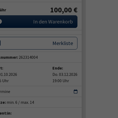
100,00 €
ühr
In den Warenkorb
Merkliste
snummer:
262314004
t:
Ende:
01.10.2026
Do. 03.12.2026
5 Uhr
19:00 Uhr
ermine
tze:
min. 6 / max. 14
nt:in: