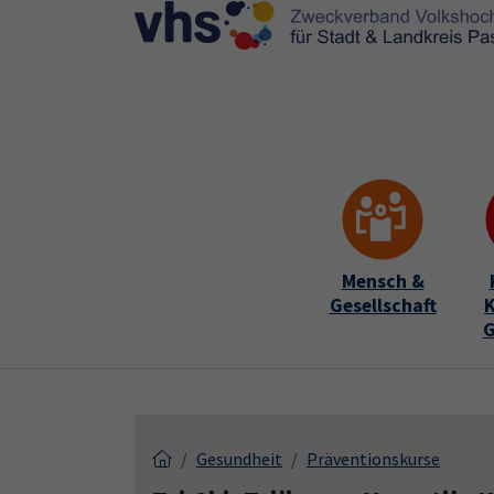
Skip to main content
Skip to page footer
Mensch &
Gesellschaft
K
G
Gesundheit
Präventionskurse