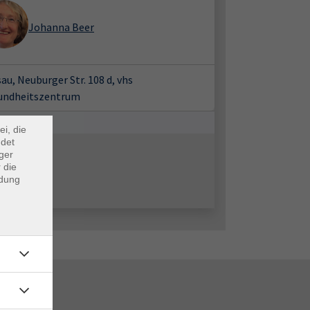
Johanna Beer
×
au, Neuburger Str. 108 d, vhs
undheitszentrum
m Webb
ei, die
ndet
ger
 die
ndung