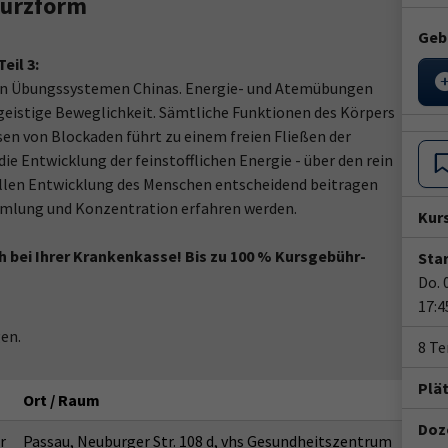
 Kurzform
Geb
eil 3:
ten Übungssystemen Chinas. Energie- und Atemübungen
geistige Beweglichkeit. Sämtliche Funktionen des Körpers
sen von Blockaden führt zu einem freien Fließen der
e Entwicklung der feinstofflichen Energie - über den rein
uellen Entwicklung des Menschen entscheidend beitragen
ammlung und Konzentration erfahren werden.
Kur
ch bei Ihrer Krankenkasse! Bis zu 100 % Kursgebühr-
Star
Do. 
17:4
en.
8 T
Plä
Ort / Raum
Doze
r
Passau, Neuburger Str. 108 d, vhs Gesundheitszentrum